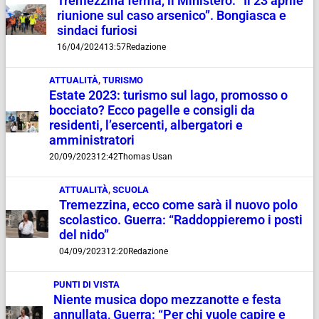
Tremezzina ferma, il Ministero: “Il 23 aprile
riunione sul caso arsenico”. Bongiasca e
sindaci furiosi
16/04/2024
13:57
Redazione
ATTUALITÀ
,
TURISMO
Estate 2023: turismo sul lago, promosso o
bocciato? Ecco pagelle e consigli da
residenti, l’esercenti, albergatori e
amministratori
20/09/2023
12:42
Thomas Usan
ATTUALITÀ
,
SCUOLA
Tremezzina, ecco come sarà il nuovo polo
scolastico. Guerra: “Raddoppieremo i posti
del nido”
04/09/2023
12:20
Redazione
PUNTI DI VISTA
Niente musica dopo mezzanotte e festa
annullata, Guerra: “Per chi vuole capire e