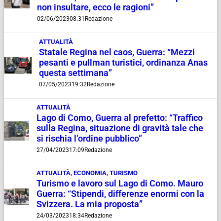
non insultare, ecco le ragioni”
02/06/2023
08:31
Redazione
ATTUALITÀ
Statale Regina nel caos, Guerra: “Mezzi
pesanti e pullman turistici, ordinanza Anas
questa settimana”
07/05/2023
19:32
Redazione
ATTUALITÀ
Lago di Como, Guerra al prefetto: “Traffico
sulla Regina, situazione di gravità tale che
si rischia l’ordine pubblico”
27/04/2023
17:09
Redazione
ATTUALITÀ
,
ECONOMIA
,
TURISMO
Turismo e lavoro sul Lago di Como. Mauro
Guerra: “Stipendi, differenze enormi con la
Svizzera. La mia proposta”
24/03/2023
18:34
Redazione