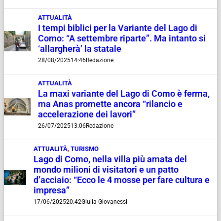
ATTUALITÀ
I tempi biblici per la Variante del Lago di
Como: “A settembre riparte”. Ma intanto si
‘allargherà’ la statale
28/08/2025
14:46
Redazione
ATTUALITÀ
La maxi variante del Lago di Como è ferma,
ma Anas promette ancora “rilancio e
accelerazione dei lavori”
26/07/2025
13:06
Redazione
ATTUALITÀ
,
TURISMO
Lago di Como, nella villa più amata del
mondo milioni di visitatori e un patto
d’acciaio: “Ecco le 4 mosse per fare cultura e
impresa”
17/06/2025
20:42
Giulia Giovanessi