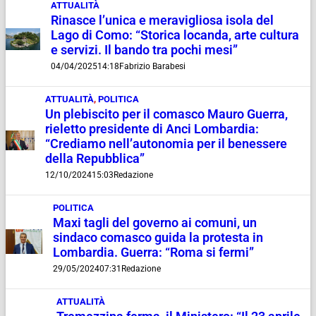
ATTUALITÀ
Rinasce l’unica e meravigliosa isola del
Lago di Como: “Storica locanda, arte cultura
e servizi. Il bando tra pochi mesi”
04/04/2025
14:18
Fabrizio Barabesi
ATTUALITÀ
,
POLITICA
Un plebiscito per il comasco Mauro Guerra,
rieletto presidente di Anci Lombardia:
“Crediamo nell’autonomia per il benessere
della Repubblica”
12/10/2024
15:03
Redazione
POLITICA
Maxi tagli del governo ai comuni, un
sindaco comasco guida la protesta in
Lombardia. Guerra: “Roma si fermi”
29/05/2024
07:31
Redazione
ATTUALITÀ