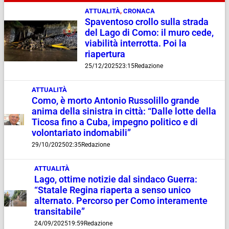
ATTUALITÀ
,
CRONACA
Spaventoso crollo sulla strada
del Lago di Como: il muro cede,
viabilità interrotta. Poi la
riapertura
25/12/2025
23:15
Redazione
ATTUALITÀ
Como, è morto Antonio Russolillo grande
anima della sinistra in città: “Dalle lotte della
Ticosa fino a Cuba, impegno politico e di
volontariato indomabili”
29/10/2025
02:35
Redazione
ATTUALITÀ
Lago, ottime notizie dal sindaco Guerra:
“Statale Regina riaperta a senso unico
alternato. Percorso per Como interamente
transitabile”
24/09/2025
19:59
Redazione