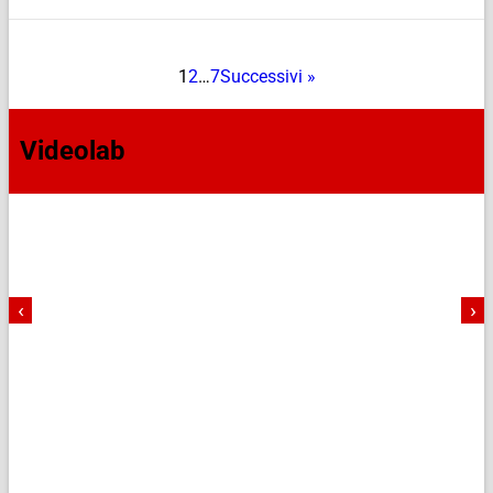
1
2
…
7
Successivi »
Videolab
‹
›