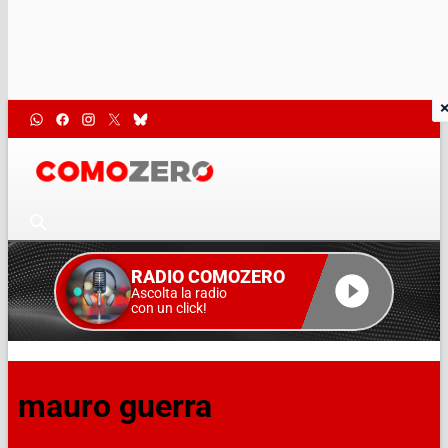
RADIO COMOZERO
Ascolta la radio
con un click!
mauro guerra