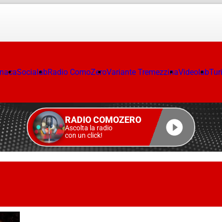
onaca
Socialab
Radio ComoZero
Variante Tremezzina
Videolab
Tur
RADIO COMOZERO
Ascolta la radio
con un click!