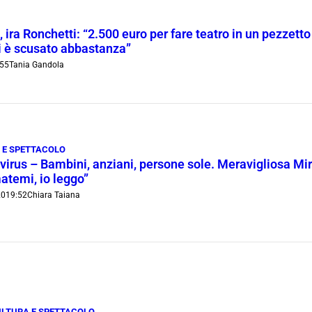
 ira Ronchetti: “2.500 euro per fare teatro in un pezzetto 
 è scusato abbastanza”
:55
Tania Gandola
 E SPETTACOLO
irus – Bambini, anziani, persone sole. Meravigliosa Miri
atemi, io leggo”
20
19:52
Chiara Taiana
LTURA E SPETTACOLO