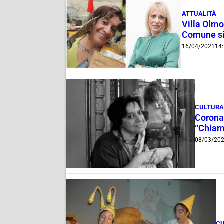
ATTUALITÀ
Villa Olmo,
Comune si
16/04/2021
14
CULTURA
Coronav
“Chiam
08/03/20
CU