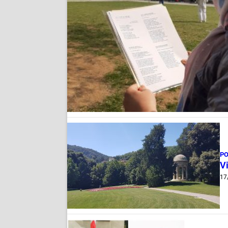
PO
Vi
17