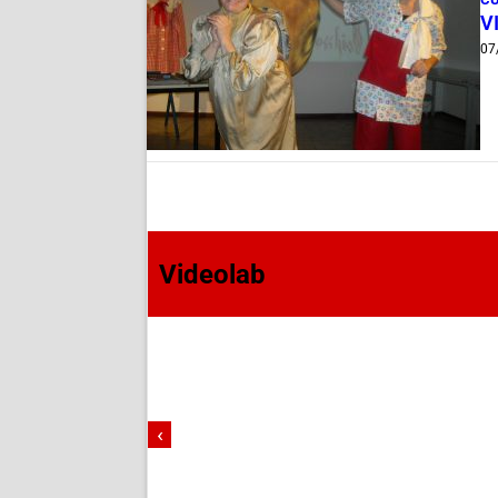
VI
07
Videolab
‹