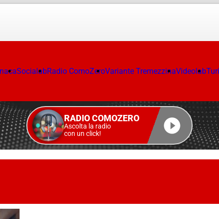
onaca
Socialab
Radio ComoZero
Variante Tremezzina
Videolab
Tur
RADIO COMOZERO
Ascolta la radio
con un click!