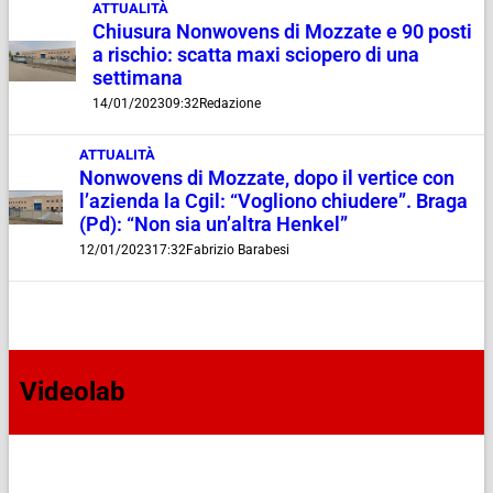
ATTUALITÀ
Chiusura Nonwovens di Mozzate e 90 posti
a rischio: scatta maxi sciopero di una
settimana
14/01/2023
09:32
Redazione
ATTUALITÀ
Nonwovens di Mozzate, dopo il vertice con
l’azienda la Cgil: “Vogliono chiudere”. Braga
(Pd): “Non sia un’altra Henkel”
12/01/2023
17:32
Fabrizio Barabesi
Videolab