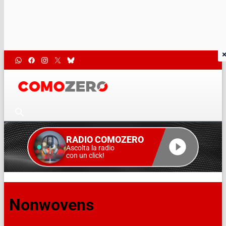
RADIO COMOZERO
Ascolta la radio
con un click!
Nonwovens