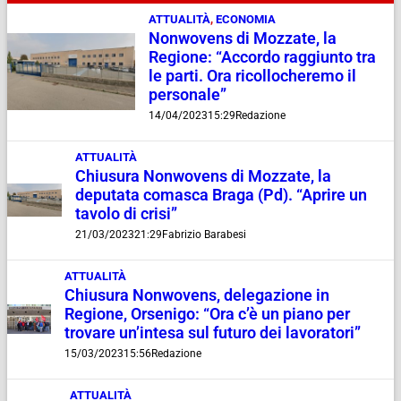
ATTUALITÀ
,
ECONOMIA
Nonwovens di Mozzate, la
Regione: “Accordo raggiunto tra
le parti. Ora ricollocheremo il
personale”
14/04/2023
15:29
Redazione
ATTUALITÀ
Chiusura Nonwovens di Mozzate, la
deputata comasca Braga (Pd). “Aprire un
tavolo di crisi”
21/03/2023
21:29
Fabrizio Barabesi
ATTUALITÀ
Chiusura Nonwovens, delegazione in
Regione, Orsenigo: “Ora c’è un piano per
trovare un’intesa sul futuro dei lavoratori”
15/03/2023
15:56
Redazione
ATTUALITÀ