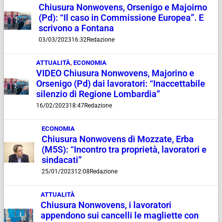
Chiusura Nonwovens, Orsenigo e Majoirno
(Pd): “Il caso in Commissione Europea”. E
scrivono a Fontana
03/03/2023
16:32
Redazione
ATTUALITÀ
,
ECONOMIA
VIDEO Chiusura Nonwovens, Majorino e
Orsenigo (Pd) dai lavoratori: “Inaccettabile
silenzio di Regione Lombardia”
16/02/2023
18:47
Redazione
ECONOMIA
Chiusura Nonwovens di Mozzate, Erba
(M5S): “Incontro tra proprietà, lavoratori e
sindacati”
25/01/2023
12:08
Redazione
ATTUALITÀ
Chiusura Nonwovens, i lavoratori
appendono sui cancelli le magliette con