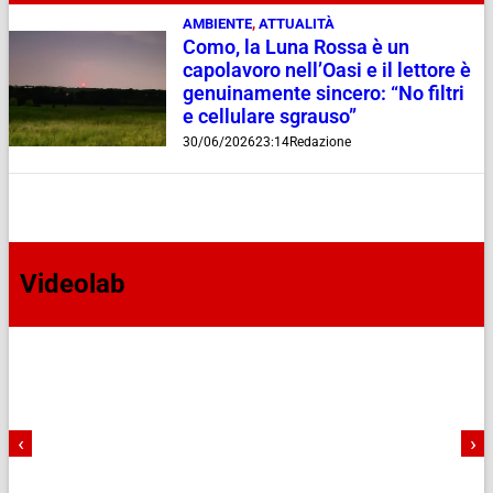
AMBIENTE
,
ATTUALITÀ
Como, la Luna Rossa è un
capolavoro nell’Oasi e il lettore è
genuinamente sincero: “No filtri
e cellulare sgrauso”
30/06/2026
23:14
Redazione
Videolab
‹
›