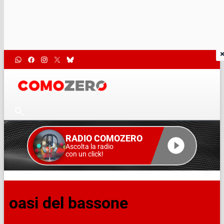
RADIO COMOZERO
Ascolta la radio
con un click!
oasi del bassone