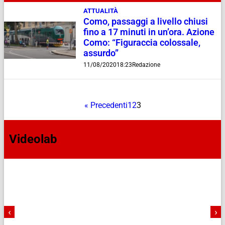
ATTUALITÀ
Como, passaggi a livello chiusi
fino a 17 minuti in un’ora. Azione
Como: “Figuraccia colossale,
assurdo”
11/08/2020
18:23
Redazione
« Precedenti
1
2
3
Videolab
‹
›