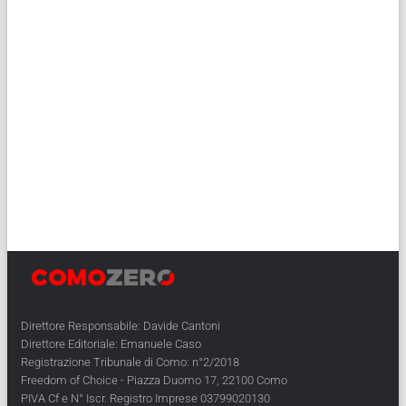
Direttore Responsabile: Davide Cantoni
Direttore Editoriale: Emanuele Caso
Registrazione Tribunale di Como: n°2/2018
Freedom of Choice - Piazza Duomo 17, 22100 Como
PIVA Cf e N° Iscr. Registro Imprese 03799020130