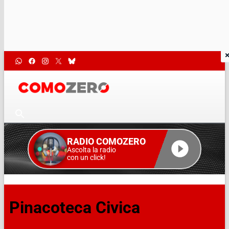
RADIO COMOZERO
Ascolta la radio
con un click!
Pinacoteca Civica