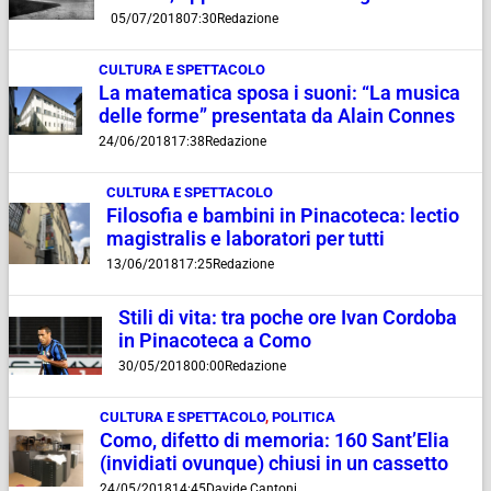
05/07/2018
07:30
Redazione
CULTURA E SPETTACOLO
La matematica sposa i suoni: “La musica
delle forme” presentata da Alain Connes
24/06/2018
17:38
Redazione
CULTURA E SPETTACOLO
Filosofia e bambini in Pinacoteca: lectio
magistralis e laboratori per tutti
13/06/2018
17:25
Redazione
Stili di vita: tra poche ore Ivan Cordoba
in Pinacoteca a Como
30/05/2018
00:00
Redazione
CULTURA E SPETTACOLO
,
POLITICA
Como, difetto di memoria: 160 Sant’Elia
(invidiati ovunque) chiusi in un cassetto
24/05/2018
14:45
Davide Cantoni