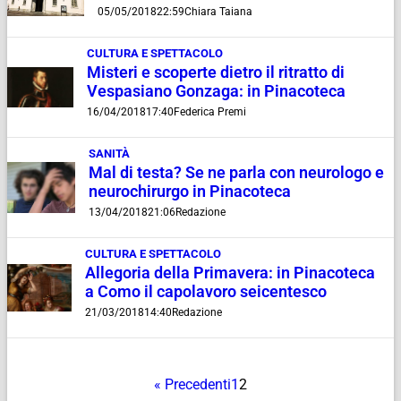
05/05/2018
22:59
Chiara Taiana
CULTURA E SPETTACOLO
Misteri e scoperte dietro il ritratto di
Vespasiano Gonzaga: in Pinacoteca
16/04/2018
17:40
Federica Premi
SANITÀ
Mal di testa? Se ne parla con neurologo e
neurochirurgo in Pinacoteca
13/04/2018
21:06
Redazione
CULTURA E SPETTACOLO
Allegoria della Primavera: in Pinacoteca
a Como il capolavoro seicentesco
21/03/2018
14:40
Redazione
« Precedenti
1
2