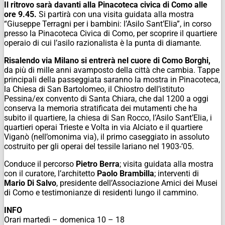
Il ritrovo sarà davanti alla Pinacoteca civica di Como alle
ore 9.45.
Si partirà con una visita guidata alla mostra
“Giuseppe Terragni per i bambini: l’Asilo Sant’Elia”, in corso
presso la Pinacoteca Civica di Como, per scoprire il quartiere
operaio di cui l’asilo razionalista è la punta di diamante.
Risalendo via Milano si entrerà nel cuore di Como Borghi,
da più di mille anni avamposto della città che cambia. Tappe
principali della passeggiata saranno la mostra in Pinacoteca,
la Chiesa di San Bartolomeo, il Chiostro dell’istituto
Pessina/ex convento di Santa Chiara, che dal 1200 a oggi
conserva la memoria stratificata dei mutamenti che ha
subito il quartiere, la chiesa di San Rocco, l’Asilo Sant’Elia, i
quartieri operai Trieste e Volta in via Alciato e il quartiere
Viganò (nell’omonima via), il primo caseggiato in assoluto
costruito per gli operai del tessile lariano nel 1903-’05.
Conduce il percorso
Pietro Berra
; visita guidata alla mostra
con il curatore, l’architetto
Paolo Brambilla
; interventi di
Mario Di Salvo
, presidente dell’Associazione Amici dei Musei
di Como e testimonianze di residenti lungo il cammino.
INFO
Orari martedì – domenica 10 – 18