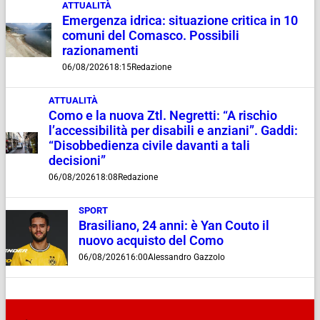
ATTUALITÀ
Emergenza idrica: situazione critica in 10
comuni del Comasco. Possibili
razionamenti
06/08/2026
18:15
Redazione
ATTUALITÀ
Como e la nuova Ztl. Negretti: “A rischio
l’accessibilità per disabili e anziani”. Gaddi:
“Disobbedienza civile davanti a tali
decisioni”
06/08/2026
18:08
Redazione
SPORT
Brasiliano, 24 anni: è Yan Couto il
nuovo acquisto del Como
06/08/2026
16:00
Alessandro Gazzolo