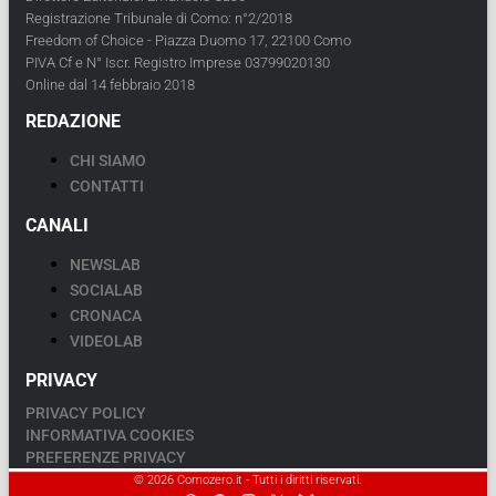
Registrazione Tribunale di Como: n°2/2018
Freedom of Choice - Piazza Duomo 17, 22100 Como
PIVA Cf e N° Iscr. Registro Imprese 03799020130
Online dal 14 febbraio 2018
REDAZIONE
CHI SIAMO
CONTATTI
CANALI
NEWSLAB
SOCIALAB
CRONACA
VIDEOLAB
PRIVACY
PRIVACY POLICY
INFORMATIVA COOKIES
PREFERENZE PRIVACY
© 2026 Comozero.it - Tutti i diritti riservati.