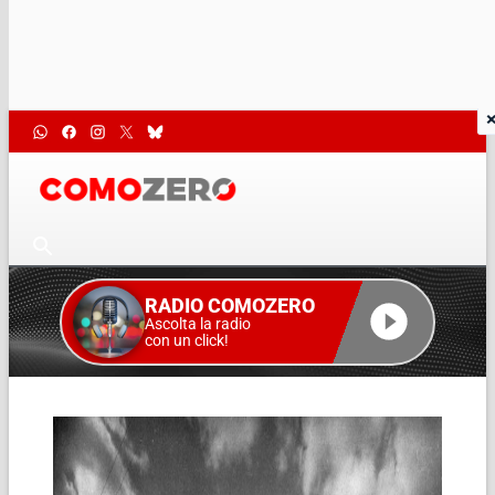
RADIO COMOZERO
Ascolta la radio
con un click!