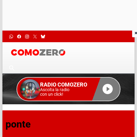
RADIO COMOZERO
Ascolta la radio
con un click!
ponte