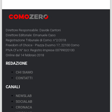
Direttore Responsabile: Davide Cantoni
Direttore Editoriale: Emanuele Caso
Registrazione Tribunale di Como: n°2/2018
Freedom of Choice - Piazza Duomo 17, 22100 Como
PIVA Cf e N° Iscr. Registro Imprese 03799020130
Online dal 14 febbraio 2018
REDAZIONE
CHI SIAMO
CONTATTI
CANALI
NEWSLAB
SOCIALAB
CRONACA