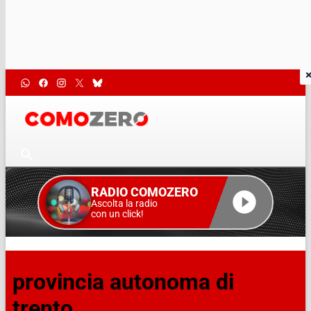
RADIO COMOZERO
Ascolta la radio
con un click!
provincia autonoma di
trento