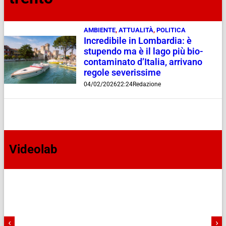
AMBIENTE
,
ATTUALITÀ
,
POLITICA
Incredibile in Lombardia: è
stupendo ma è il lago più bio-
contaminato d’Italia, arrivano
regole severissime
04/02/2026
22:24
Redazione
Videolab
‹
›