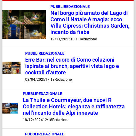
PUBBLIREDAZIONALE
Nel borgo più amato del Lago di
Como il Natale è magia: ecco
Villa Cipressi Christmas Garden,
incanto da fiaba
19/11/2025
10:11
Redazione
PUBBLIREDAZIONALE
Erre Bar: nel cuore di Como colazioni
ispirate ai brunch, aperitivi vista lago e
cocktail d’autore
08/04/2025
17:18
Redazione
PUBBLIREDAZIONALE
La Thuile e Courmayeur, due nuovi R
Collection Hotels: eleganza e raffinatezza
nell’incanto delle Alpi innevate
18/12/2024
12:18
Redazione
PUBBLIREDAZIONALE