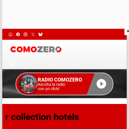
RADIO COMOZERO
Ascolta la radio
con un click!
r collection hotels