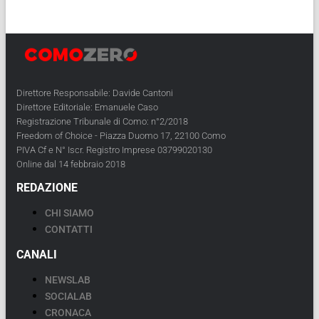
Direttore Responsabile: Davide Cantoni
Direttore Editoriale: Emanuele Caso
Registrazione Tribunale di Como: n°2/2018
Freedom of Choice - Piazza Duomo 17, 22100 Como
PIVA Cf e N° Iscr. Registro Imprese 03799020130
Online dal 14 febbraio 2018
REDAZIONE
CHI SIAMO
CONTATTI
CANALI
NEWSLAB
SOCIALAB
CRONACA