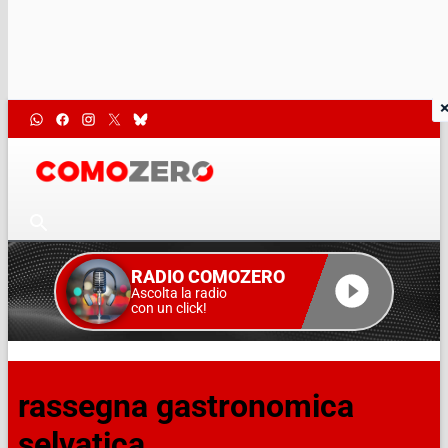
RADIO COMOZERO
Ascolta la radio
con un click!
rassegna gastronomica
selvatica