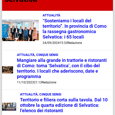
ATTUALITÀ
“Sosteniamo i locali del
territorio”. In provincia di Como
la rassegna gastronomica
Selvatica: i 65 locali
24/09/2024
15:33
Redazione
ATTUALITÀ
,
CINQUE SENSI
Mangiare alla grande in trattorie e ristoranti
di Como: torna ‘Selvatica’, con il cibo del
territorio. I locali che aderiscono, date e
programma
11/10/2023
21:13
Redazione
ATTUALITÀ
,
CINQUE SENSI
Territorio e filiera corta sulla tavola. Dal 10
ottobre la quarta edizione di Selvatica:
l’elenco dei ristoranti