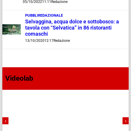
05/10/2022
11:11
Redazione
PUBBLIREDAZIONALE
Selvaggina, acqua dolce e sottobosco: a
tavola con “Selvatica” in 86 ristoranti
comaschi
13/10/2020
12:17
Redazione
Videolab
‹
›