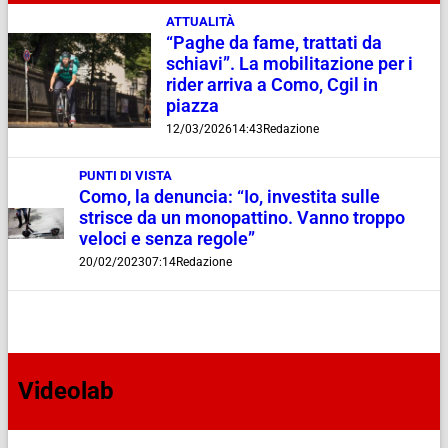
ATTUALITÀ
“Paghe da fame, trattati da
schiavi”. La mobilitazione per i
rider arriva a Como, Cgil in
piazza
12/03/2026
14:43
Redazione
PUNTI DI VISTA
Como, la denuncia: “Io, investita sulle
strisce da un monopattino. Vanno troppo
veloci e senza regole”
20/02/2023
07:14
Redazione
Videolab