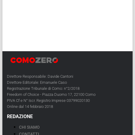
Direttore Responsabile: Davide Cantoni
Direttore Editoriale: Emanuele Caso
Registrazione Tribunale di Como: n°2/2018
Freedom of Choice - Piazza Duomo 17, 22100 Como
PIVA Cf e N° Iscr. Registro Imprese 03799020130
Online dal 14 febbraio 2018
REDAZIONE
CHI SIAMO
CONTATTI