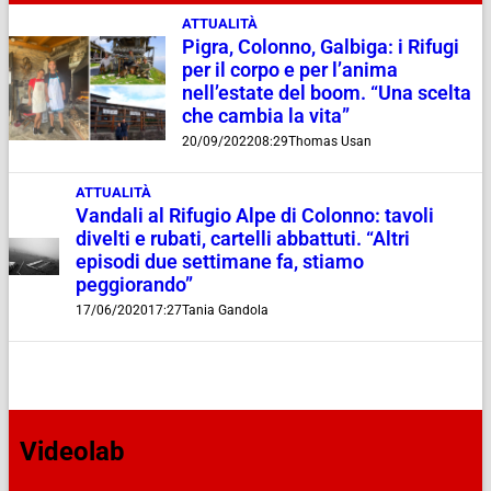
ATTUALITÀ
Pigra, Colonno, Galbiga: i Rifugi
per il corpo e per l’anima
nell’estate del boom. “Una scelta
che cambia la vita”
20/09/2022
08:29
Thomas Usan
ATTUALITÀ
Vandali al Rifugio Alpe di Colonno: tavoli
divelti e rubati, cartelli abbattuti. “Altri
episodi due settimane fa, stiamo
peggiorando”
17/06/2020
17:27
Tania Gandola
Videolab