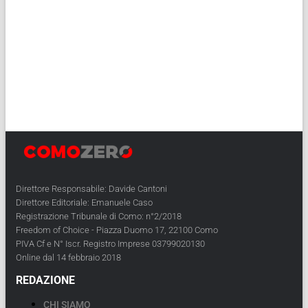
Direttore Responsabile: Davide Cantoni
Direttore Editoriale: Emanuele Caso
Registrazione Tribunale di Como: n°2/2018
Freedom of Choice - Piazza Duomo 17, 22100 Como
PIVA Cf e N° Iscr. Registro Imprese 03799020130
Online dal 14 febbraio 2018
REDAZIONE
CHI SIAMO