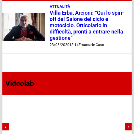
ATTUALITÀ
Villa Erba, Arcioni: “Qui lo spin-
off del Salone del ciclo e
motociclo. Orticolario in
difficoltà, pronti a entrare nella
gestione”
23/06/2020
18:14
Emanuele Caso
Videolab
‹
›