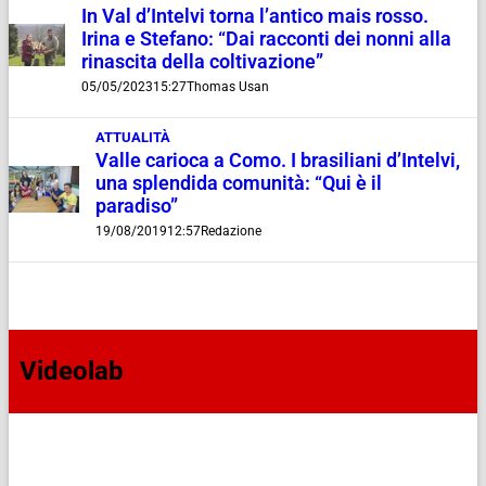
In Val d’Intelvi torna l’antico mais rosso.
Irina e Stefano: “Dai racconti dei nonni alla
rinascita della coltivazione”
05/05/2023
15:27
Thomas Usan
ATTUALITÀ
Valle carioca a Como. I brasiliani d’Intelvi,
una splendida comunità: “Qui è il
paradiso”
19/08/2019
12:57
Redazione
Videolab