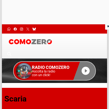
RADIO COMOZERO
Ascolta la radio
con un click!
Scaria