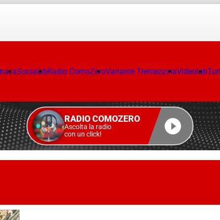
onaca
Socialab
Radio ComoZero
Variante Tremezzina
Videolab
Tur
RADIO COMOZERO
Ascolta la radio
con un click!