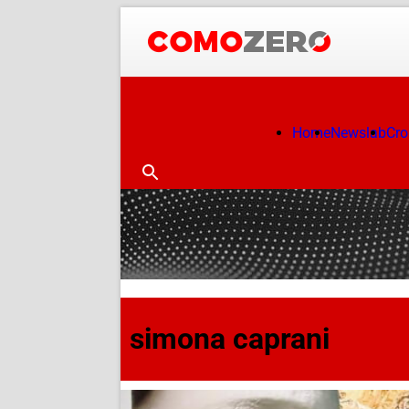
Home
Newslab
Cr
simona caprani