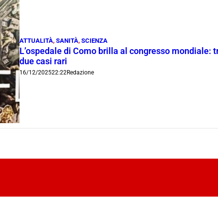
ATTUALITÀ
,
SANITÀ
,
SCIENZA
L’ospedale di Como brilla al congresso mondiale: t
due casi rari
16/12/2025
22:22
Redazione