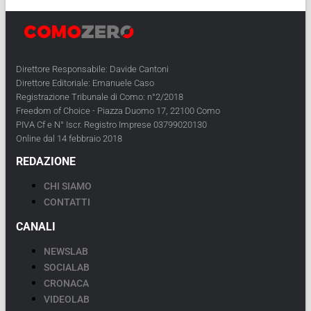
Direttore Responsabile: Davide Cantoni
Direttore Editoriale: Emanuele Caso
Registrazione Tribunale di Como: n°2/2018
Freedom of Choice - Piazza Duomo 17, 22100 Como
PIVA Cf e N° Iscr. Registro Imprese 03799020130
Online dal 14 febbraio 2018
REDAZIONE
CHI SIAMO
CONTATTI
CANALI
NEWSLAB
SOCIALAB
CRONACA
VIDEOLAB