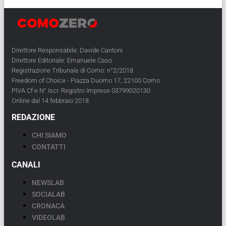
Direttore Responsabile: Davide Cantoni
Direttore Editoriale: Emanuele Caso
Registrazione Tribunale di Como: n°2/2018
Freedom of Choice - Piazza Duomo 17, 22100 Como
PIVA Cf e N° Iscr. Registro Imprese 03799020130
Online dal 14 febbraio 2018
REDAZIONE
CHI SIAMO
CONTATTI
CANALI
NEWSLAB
SOCIALAB
CRONACA
VIDEOLAB