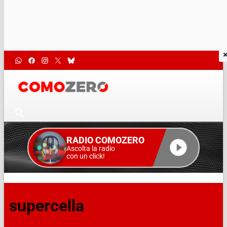
RADIO COMOZERO
Ascolta la radio
con un click!
supercella