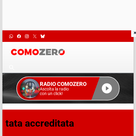
RADIO COMOZERO
Ascolta la radio
con un click!
tata accreditata