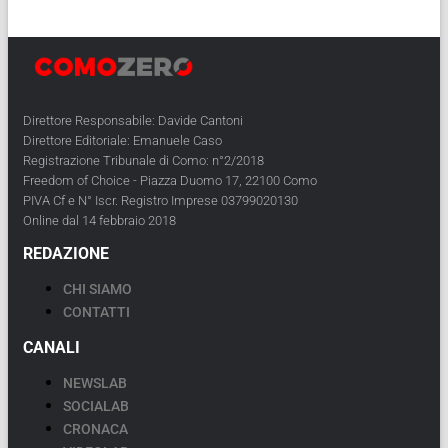
Direttore Responsabile: Davide Cantoni
Direttore Editoriale: Emanuele Caso
Registrazione Tribunale di Como: n°2/2018
Freedom of Choice - Piazza Duomo 17, 22100 Como
PIVA Cf e N° Iscr. Registro Imprese 03799020130
Online dal 14 febbraio 2018
REDAZIONE
CHI SIAMO
CONTATTI
CANALI
NEWSLAB
SOCIALAB
CRONACA