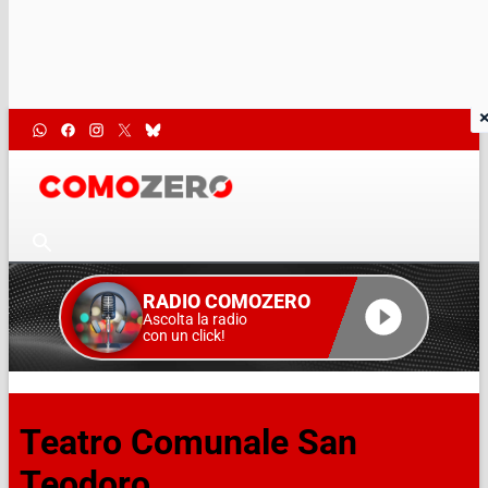
RADIO COMOZERO
Ascolta la radio
con un click!
Teatro Comunale San
Teodoro