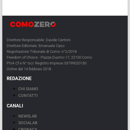
Direttore Responsabile: Davide Cantoni
Direttore Editoriale: Emanuele Caso
Registrazione Tribunale di Como: n°2/2018
Freedom of Choice - Piazza Duomo 17, 22100 Como
PIVA Cf e N° Iscr. Registro Imprese 03799020130
Online dal 14 febbraio 2018
REDAZIONE
CHI SIAMO
CONTATTI
CANALI
NEWSLAB
SOCIALAB
CRONACA