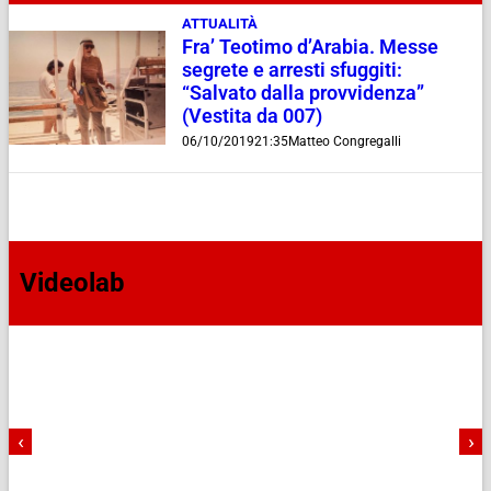
ATTUALITÀ
Fra’ Teotimo d’Arabia. Messe
segrete e arresti sfuggiti:
“Salvato dalla provvidenza”
(Vestita da 007)
06/10/2019
21:35
Matteo Congregalli
Videolab
‹
›