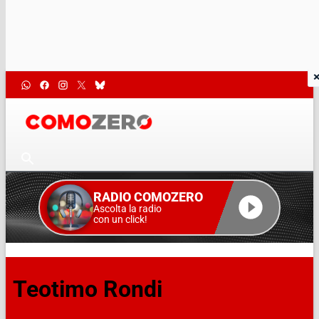
RADIO COMOZERO
Ascolta la radio
con un click!
Teotimo Rondi