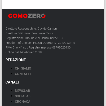
Direttore Responsabile: Davide Cantoni
Direttore Editoriale: Emanuele Caso
Registrazione Tribunale di Como: n°2/2018
Freedom of Choice - Piazza Duomo 17, 22100 Como
PIVA Cf e N° Iscr. Registro Imprese 03799020130
Online dal 14 febbraio 2018
REDAZIONE
CHI SIAMO
CONTATTI
CANALI
NEWSLAB
SOCIALAB
CRONACA