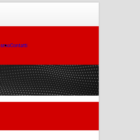
ismo
Contatti