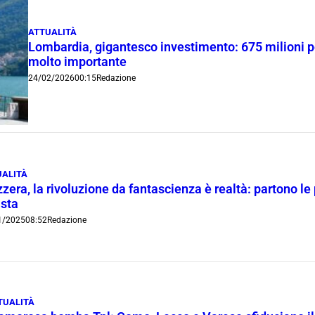
ATTUALITÀ
Lombardia, gigantesco investimento: 675 milioni pe
molto importante
24/02/2026
00:15
Redazione
UALITÀ
zzera, la rivoluzione da fantascienza è realtà: partono l
ista
1/2025
08:52
Redazione
TUALITÀ