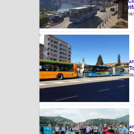
Cl
ri
18/
AT
To
28
AT
Tr