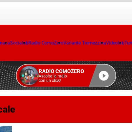
onaca
Socialab
Radio ComoZero
Variante Tremezzina
Videolab
Tur
RADIO COMOZERO
Ascolta la radio
con un click!
cale