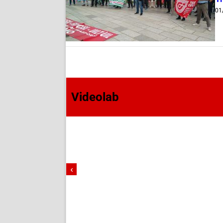
01
Videolab
‹