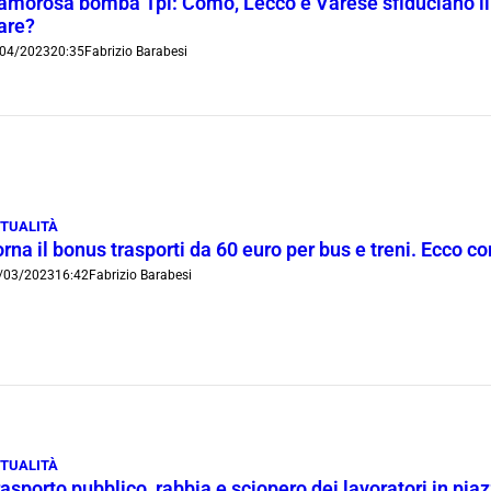
amorosa bomba Tpl: Como, Lecco e Varese sfiduciano il 
fare?
04/2023
20:35
Fabrizio Barabesi
TUALITÀ
rna il bonus trasporti da 60 euro per bus e treni. Ecco c
/03/2023
16:42
Fabrizio Barabesi
TUALITÀ
asporto pubblico, rabbia e sciopero dei lavoratori in pia