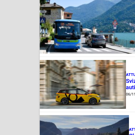
ATT
Svi
aut
06/1
AT