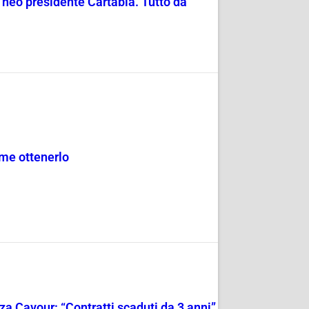
neo presidente Cartabia. Tutto da
ome ottenerlo
zza Cavour: “Contratti scaduti da 3 anni”