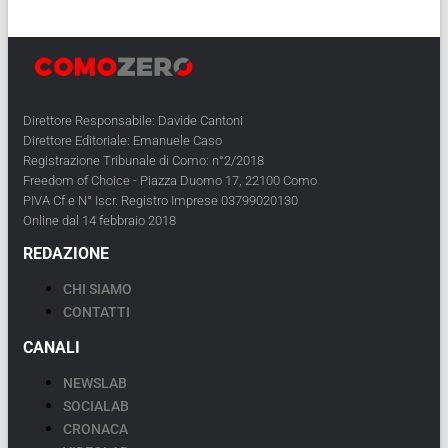
Direttore Responsabile: Davide Cantoni
Direttore Editoriale: Emanuele Caso
Registrazione Tribunale di Como: n°2/2018
Freedom of Choice - Piazza Duomo 17, 22100 Como
PIVA Cf e N° Iscr. Registro Imprese 03799020130
Online dal 14 febbraio 2018
REDAZIONE
CHI SIAMO
CONTATTI
CANALI
NEWSLAB
SOCIALAB
CRONACA