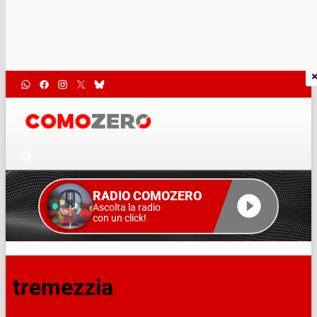
RADIO COMOZERO
Ascolta la radio
con un click!
tremezzia