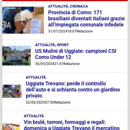
ATTUALITÀ
,
CRONACA
Provincia di Como: 171
brasiliani diventati italiani grazie
all’impiegata comunale infedele
31/07/2024
18:07
Redazione
ATTUALITÀ
,
SPORT
US Mulini di Uggiate: campioni CSI
Como Under 12
30/05/2024
21:41
Redazione
ATTUALITÀ
Uggiate Trevano: perde il controllo
dell’auto e si schianta contro un giardino
privato
22/06/2023
07:50
Redazione
ATTUALITÀ
Vin brulé, torroni, formaggi e regali:
domenica a Uggiate Trevano il mercatino