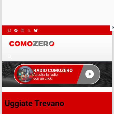
RADIO COMOZERO
Ascolta la radio
con un click!
Uggiate Trevano