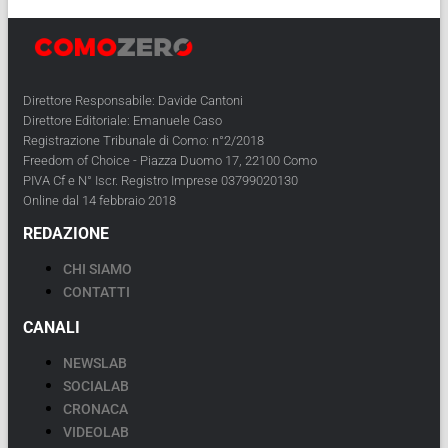
Direttore Responsabile: Davide Cantoni
Direttore Editoriale: Emanuele Caso
Registrazione Tribunale di Como: n°2/2018
Freedom of Choice - Piazza Duomo 17, 22100 Como
PIVA Cf e N° Iscr. Registro Imprese 03799020130
Online dal 14 febbraio 2018
REDAZIONE
CHI SIAMO
CONTATTI
CANALI
NEWSLAB
SOCIALAB
CRONACA
VIDEOLAB