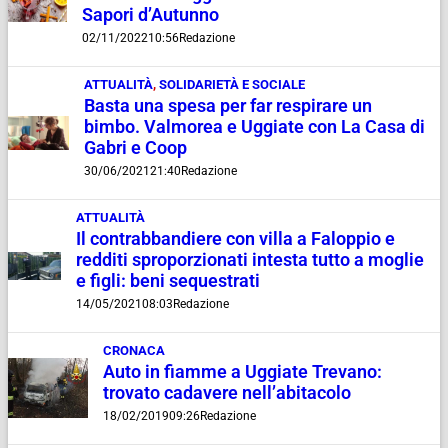
Sapori d’Autunno
02/11/2022
10:56
Redazione
ATTUALITÀ
,
SOLIDARIETÀ E SOCIALE
Basta una spesa per far respirare un
bimbo. Valmorea e Uggiate con La Casa di
Gabri e Coop
30/06/2021
21:40
Redazione
ATTUALITÀ
Il contrabbandiere con villa a Faloppio e
redditi sproporzionati intesta tutto a moglie
e figli: beni sequestrati
14/05/2021
08:03
Redazione
CRONACA
Auto in fiamme a Uggiate Trevano:
trovato cadavere nell’abitacolo
18/02/2019
09:26
Redazione