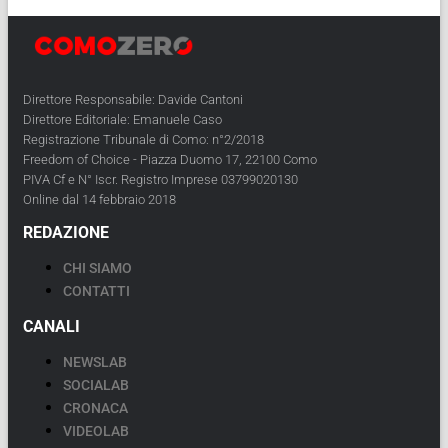
Direttore Responsabile: Davide Cantoni
Direttore Editoriale: Emanuele Caso
Registrazione Tribunale di Como: n°2/2018
Freedom of Choice - Piazza Duomo 17, 22100 Como
PIVA Cf e N° Iscr. Registro Imprese 03799020130
Online dal 14 febbraio 2018
REDAZIONE
CHI SIAMO
CONTATTI
CANALI
NEWSLAB
SOCIALAB
CRONACA
VIDEOLAB