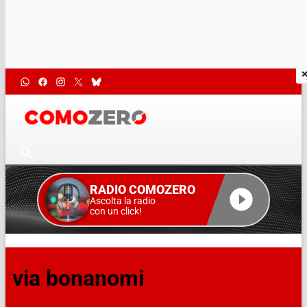
RADIO COMOZERO
Ascolta la radio
con un click!
via bonanomi