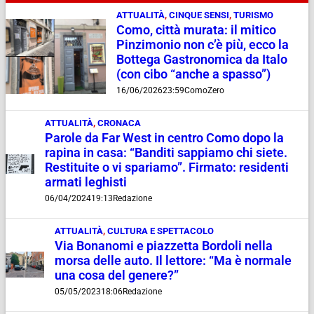
ATTUALITÀ
,
CINQUE SENSI
,
TURISMO
Como, città murata: il mitico
Pinzimonio non c’è più, ecco la
Bottega Gastronomica da Italo
(con cibo “anche a spasso”)
16/06/2026
23:59
ComoZero
ATTUALITÀ
,
CRONACA
Parole da Far West in centro Como dopo la
rapina in casa: “Banditi sappiamo chi siete.
Restituite o vi spariamo”. Firmato: residenti
armati leghisti
06/04/2024
19:13
Redazione
ATTUALITÀ
,
CULTURA E SPETTACOLO
Via Bonanomi e piazzetta Bordoli nella
morsa delle auto. Il lettore: “Ma è normale
una cosa del genere?”
05/05/2023
18:06
Redazione