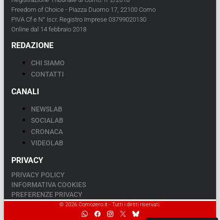
Freedom of Choice - Piazza Duomo 17, 22100 Como
PIVA Cf e N° Iscr. Registro Imprese 03799020130
Online dal 14 febbraio 2018
REDAZIONE
CHI SIAMO
CONTATTI
CANALI
NEWSLAB
SOCIALAB
CRONACA
VIDEOLAB
PRIVACY
PRIVACY POLICY
INFORMATIVA COOKIES
PREFERENZE PRIVACY
© 2026 Comozero.it - Tutti i diritti riservati.