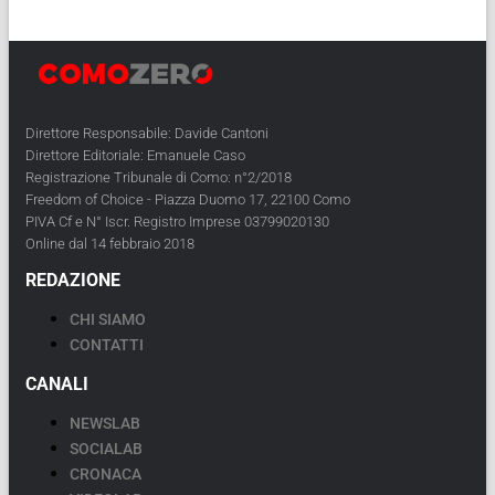
Direttore Responsabile: Davide Cantoni
Direttore Editoriale: Emanuele Caso
Registrazione Tribunale di Como: n°2/2018
Freedom of Choice - Piazza Duomo 17, 22100 Como
PIVA Cf e N° Iscr. Registro Imprese 03799020130
Online dal 14 febbraio 2018
REDAZIONE
CHI SIAMO
CONTATTI
CANALI
NEWSLAB
SOCIALAB
CRONACA