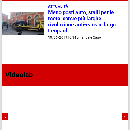
ATTUALITÀ
Meno posti auto, stalli per le
moto, corsie più larghe:
rivoluzione anti-caos in largo
Leopardi
19/06/2019
16:34
Emanuele Caso
Videolab
‹
›