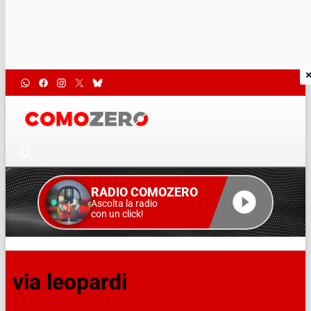
RADIO COMOZERO
Ascolta la radio
con un click!
via leopardi