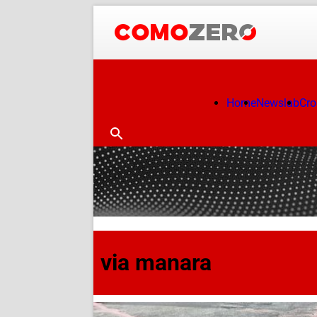
Home
Newslab
Cr
via manara