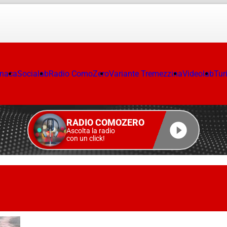
onaca
Socialab
Radio ComoZero
Variante Tremezzina
Videolab
Tur
RADIO COMOZERO
Ascolta la radio
con un click!