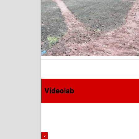
Videolab
‹