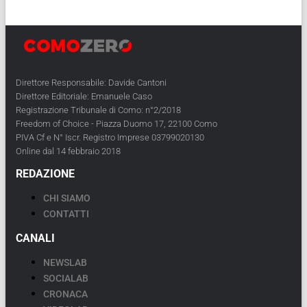
Direttore Responsabile: Davide Cantoni
Direttore Editoriale: Emanuele Caso
Registrazione Tribunale di Como: n°2/2018
Freedom of Choice - Piazza Duomo 17, 22100 Como
PIVA Cf e N° Iscr. Registro Imprese 03799020130
Online dal 14 febbraio 2018
REDAZIONE
CHI SIAMO
CONTATTI
CANALI
NEWSLAB
SOCIALAB
CRONACA