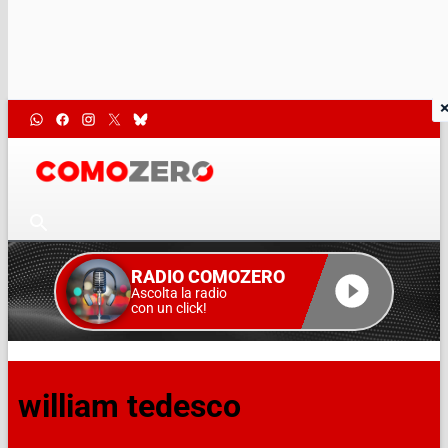
RADIO COMOZERO
Ascolta la radio
con un click!
william tedesco