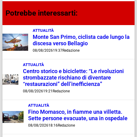
Potrebbe interessarti:
ATTUALITÀ
Monte San Primo, ciclista cade lungo la
discesa verso Bellagio
08/08/2026
19:37
Redazione
ATTUALITÀ
Centro storico e biciclette: “Le rivoluzioni
strombazzate rischiano di diventare
“restaurazioni” dell’inefficienza”
08/08/2026
19:21
Redazione
ATTUALITÀ
Fino Mornasco, in fiamme una villetta.
Sette persone evacuate, una in ospedale
08/08/2026
18:16
Redazione