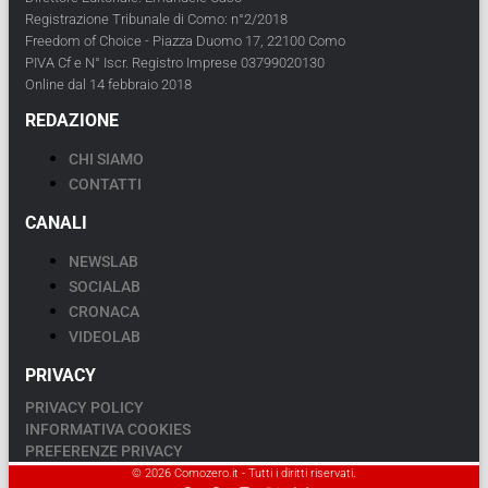
Registrazione Tribunale di Como: n°2/2018
Freedom of Choice - Piazza Duomo 17, 22100 Como
PIVA Cf e N° Iscr. Registro Imprese 03799020130
Online dal 14 febbraio 2018
REDAZIONE
CHI SIAMO
CONTATTI
CANALI
NEWSLAB
SOCIALAB
CRONACA
VIDEOLAB
PRIVACY
PRIVACY POLICY
INFORMATIVA COOKIES
PREFERENZE PRIVACY
© 2026 Comozero.it - Tutti i diritti riservati.