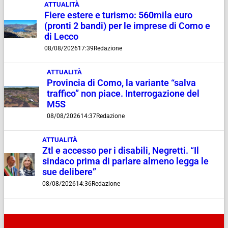
ATTUALITÀ
Fiere estere e turismo: 560mila euro
(pronti 2 bandi) per le imprese di Como e
di Lecco
08/08/2026
17:39
Redazione
ATTUALITÀ
Provincia di Como, la variante “salva
traffico” non piace. Interrogazione del
M5S
08/08/2026
14:37
Redazione
ATTUALITÀ
Ztl e accesso per i disabili, Negretti. “Il
sindaco prima di parlare almeno legga le
sue delibere”
08/08/2026
14:36
Redazione