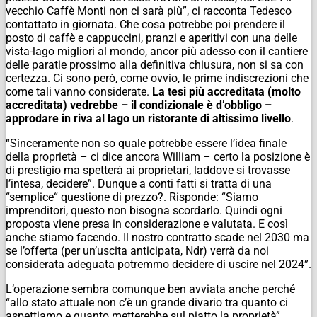
vecchio Caffè Monti non ci sarà più”, ci racconta Tedesco
contattato in giornata. Che cosa potrebbe poi prendere il
posto di caffè e cappuccini, pranzi e aperitivi con una delle
vista-lago
migliori al mondo, ancor più adesso con il cantiere
delle paratie prossimo alla definitiva chiusura, non si sa con
certezza. Ci sono però, come ovvio, le prime indiscrezioni che
come tali vanno considerate.
La tesi più accreditata (molto
accreditata) vedrebbe – il condizionale è d’obbligo –
approdare in riva al lago un ristorante di altissimo livello
.
“Sinceramente non so quale potrebbe essere l’idea finale
della proprietà – ci dice ancora William – certo la posizione è
di prestigio ma spetterà ai proprietari, laddove si trovasse
l’intesa, decidere”. Dunque a conti fatti si tratta di una
“semplice“ questione di prezzo?. Risponde: “Siamo
imprenditori, questo non bisogna scordarlo. Quindi ogni
proposta viene presa in considerazione e valutata. E così
anche stiamo facendo. Il nostro contratto scade nel 2030 ma
se l’offerta (per un’uscita anticipata,
Ndr
) verrà da noi
considerata adeguata potremmo decidere di uscire nel 2024”.
L’operazione sembra comunque ben avviata anche perché
“allo stato attuale non c’è un grande divario tra quanto ci
aspettiamo e quanto metterebbe sul piatto la proprietà”,