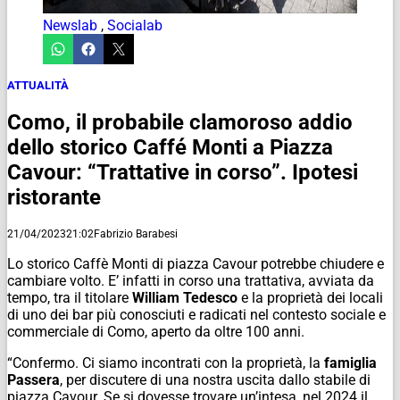
Newslab
,
Socialab
ATTUALITÀ
Como, il probabile clamoroso addio
dello storico Caffé Monti a Piazza
Cavour: “Trattative in corso”. Ipotesi
ristorante
21/04/2023
21:02
Fabrizio Barabesi
Lo storico Caffè Monti di piazza Cavour potrebbe chiudere e
cambiare volto. E’ infatti in corso una trattativa, avviata da
tempo, tra il titolare
William Tedesco
e la proprietà dei locali
di uno dei bar più conosciuti e radicati nel contesto sociale e
commerciale di Como, aperto da oltre 100 anni.
“Confermo. Ci siamo incontrati con la proprietà, la
famiglia
Passera
, per discutere di una nostra uscita dallo stabile di
piazza Cavour. Se si dovesse trovare un’intesa, nel 2024 il