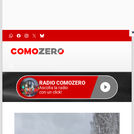
RADIO COMOZERO
Ascolta la radio
con un click!