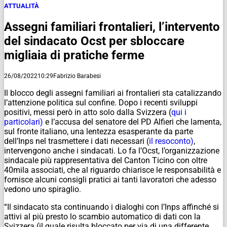
ATTUALITÀ
Assegni familiari frontalieri, l’intervento
del sindacato Ocst per sbloccare
migliaia di pratiche ferme
26/08/2022
10:29
Fabrizio Barabesi
Il blocco degli assegni familiari ai frontalieri sta catalizzando
l’attenzione politica sul confine. Dopo i recenti sviluppi
positivi, messi però in atto solo dalla Svizzera (
qui i
particolari)
e l’accusa del senatore del PD Alfieri che lamenta,
sul fronte italiano, una lentezza esasperante da parte
dell’Inps nel trasmettere i dati necessari (
il resoconto)
,
intervengono anche i sindacati. Lo fa l’Ocst, l’organizzazione
sindacale più rappresentativa del Canton Ticino con oltre
40mila associati, che al riguardo chiarisce le responsabilità e
fornisce alcuni consigli pratici ai tanti lavoratori che adesso
vedono uno spiraglio.
“Il sindacato sta continuando i dialoghi con l’Inps affinché si
attivi al più presto lo scambio automatico di dati con la
Svizzera (il quale risulta bloccato per via di una differente