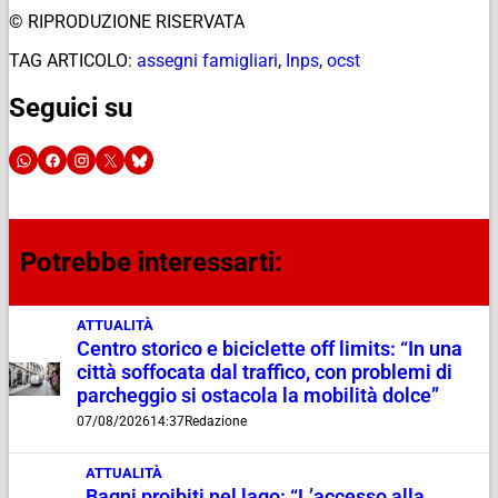
© RIPRODUZIONE RISERVATA
TAG ARTICOLO:
assegni famigliari
,
Inps
,
ocst
Seguici su
Potrebbe interessarti:
ATTUALITÀ
Centro storico e biciclette off limits: “In una
città soffocata dal traffico, con problemi di
parcheggio si ostacola la mobilità dolce”
07/08/2026
14:37
Redazione
ATTUALITÀ
Bagni proibiti nel lago: “L’accesso alla