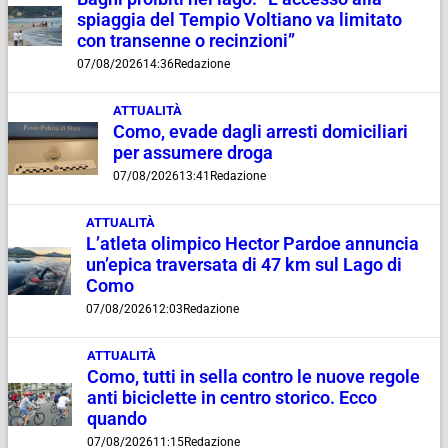
spiaggia del Tempio Voltiano va limitato
con transenne o recinzioni”
07/08/2026
14:36
Redazione
ATTUALITÀ
Como, evade dagli arresti domiciliari
per assumere droga
07/08/2026
13:41
Redazione
ATTUALITÀ
L’atleta olimpico Hector Pardoe annuncia
un’epica traversata di 47 km sul Lago di
Como
07/08/2026
12:03
Redazione
ATTUALITÀ
Como, tutti in sella contro le nuove regole
anti biciclette in centro storico. Ecco
quando
07/08/2026
11:15
Redazione