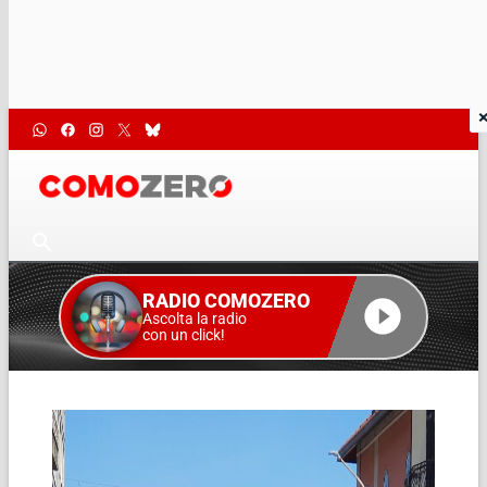
RADIO COMOZERO
Ascolta la radio
con un click!