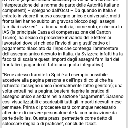
interpretazione della norma da parte delle Autorità italiane
competenti) – spiegano dall’Ocst – Da quando in Italia è
entrato in vigore il nuovo assegno unico e universale, molti
frontalieri hanno subito un gravoso blocco degli assegni
familiari svizzeri”. La buona notizia, come noto, è che ora lo
IAS (la principale Cassa di compensazione del Canton
Ticino), ha deciso di procedere inviando delle lettere ai
lavoratori dove si richiede l’invio di un giustificativo di
pagamento rilasciato dall’Inps che contenga l’ammontare
dell’assegno unico ricevuto in Italia. (la Svizzera infatti ha la
facoltà di scalare questi importi dagli assegni familiari dei
frontalieri, pagando di fatto una quota integrativa).
“Bene adesso tramite lo Spid è ad esempio possibile
accedere alla pagina personale dell’Inps di colui che ha
richiesto l’assegno unico (normalmente l’altro genitore); una
volta entrati nella pagina, basterà riaprire la pratica di
assegno unico e andare nella sezione “pagamenti”. Saranno
così visualizzabili e scaricabili tutti gli importi ricevuti mese
per mese. Prima di procedere sarà comunque necessario
attendere di ricevere personalmente la comunicazione da
parte dello Ias. Questa prassi permetterà come detto di
sbloccare migliaia di pratiche”, conclude l’Ocst.