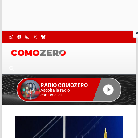
RADIO COMOZERO
Ascolta la radio
con un click!