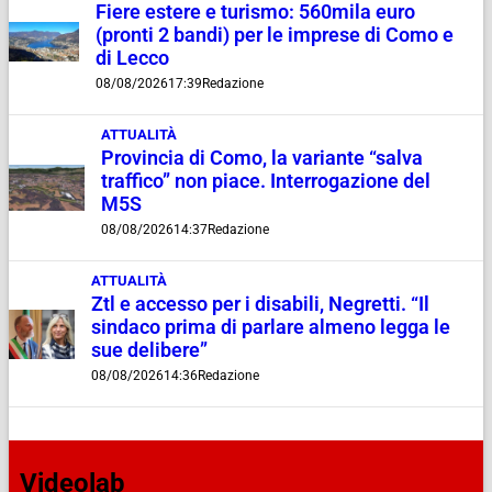
Fiere estere e turismo: 560mila euro
(pronti 2 bandi) per le imprese di Como e
di Lecco
08/08/2026
17:39
Redazione
ATTUALITÀ
Provincia di Como, la variante “salva
traffico” non piace. Interrogazione del
M5S
08/08/2026
14:37
Redazione
ATTUALITÀ
Ztl e accesso per i disabili, Negretti. “Il
sindaco prima di parlare almeno legga le
sue delibere”
08/08/2026
14:36
Redazione
Videolab