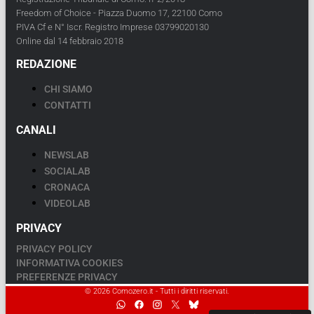
Freedom of Choice - Piazza Duomo 17, 22100 Como
PIVA Cf e N° Iscr. Registro Imprese 03799020130
Online dal 14 febbraio 2018
REDAZIONE
CHI SIAMO
CONTATTI
CANALI
NEWSLAB
SOCIALAB
CRONACA
VIDEOLAB
PRIVACY
PRIVACY POLICY
INFORMATIVA COOKIES
PREFERENZE PRIVACY
© 2026 Comozero.it - Tutti i diritti riservati.