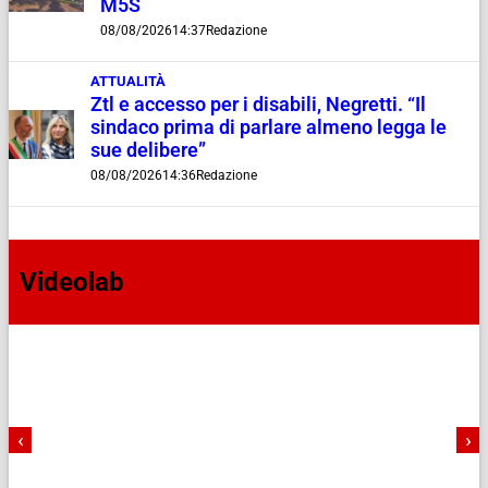
M5S
08/08/2026
14:37
Redazione
ATTUALITÀ
Ztl e accesso per i disabili, Negretti. “Il
sindaco prima di parlare almeno legga le
sue delibere”
08/08/2026
14:36
Redazione
Videolab
‹
›