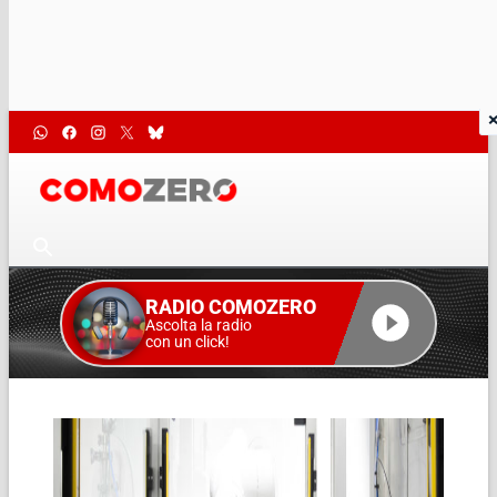
RADIO COMOZERO
Ascolta la radio
con un click!