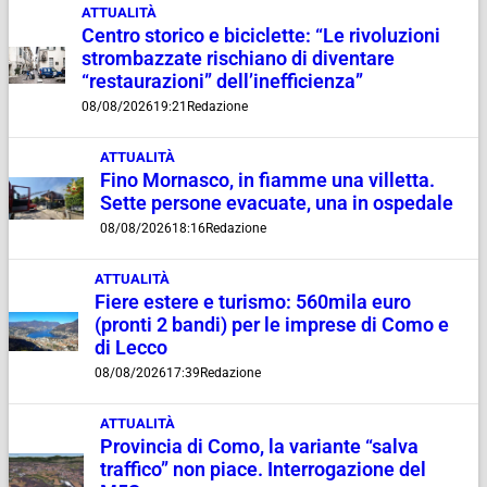
ATTUALITÀ
Centro storico e biciclette: “Le rivoluzioni
strombazzate rischiano di diventare
“restaurazioni” dell’inefficienza”
08/08/2026
19:21
Redazione
ATTUALITÀ
Fino Mornasco, in fiamme una villetta.
Sette persone evacuate, una in ospedale
08/08/2026
18:16
Redazione
ATTUALITÀ
Fiere estere e turismo: 560mila euro
(pronti 2 bandi) per le imprese di Como e
di Lecco
08/08/2026
17:39
Redazione
ATTUALITÀ
Provincia di Como, la variante “salva
traffico” non piace. Interrogazione del