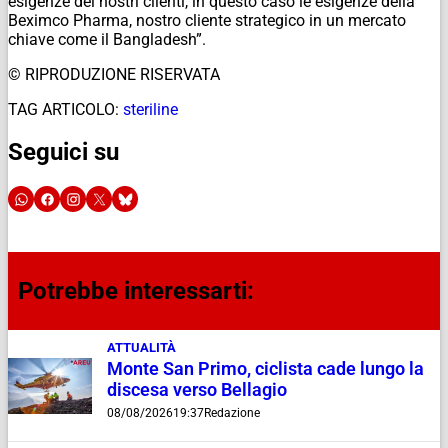
esigenze dei nostri clienti, in questo caso le esigenze della
Beximco Pharma, nostro cliente strategico in un mercato
chiave come il Bangladesh”.
© RIPRODUZIONE RISERVATA
TAG ARTICOLO:
steriline
Seguici su
Potrebbe interessarti:
ATTUALITÀ
Monte San Primo, ciclista cade lungo la
discesa verso Bellagio
08/08/2026
19:37
Redazione