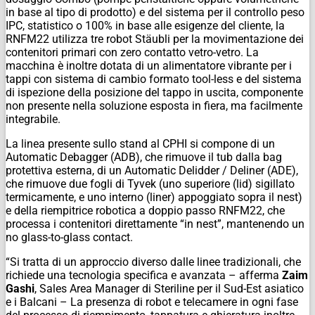
in base al tipo di prodotto) e del sistema per il controllo peso
IPC, statistico o 100% in base alle esigenze del cliente, la
RNFM22 utilizza tre robot Stäubli per la movimentazione dei
contenitori primari con zero contatto vetro-vetro. La
macchina è inoltre dotata di un alimentatore vibrante per i
tappi con sistema di cambio formato tool-less e del sistema
di ispezione della posizione del tappo in uscita, componente
non presente nella soluzione esposta in fiera, ma facilmente
integrabile.
La linea presente sullo stand al CPHI si compone di un
Automatic Debagger (ADB), che rimuove il tub dalla bag
protettiva esterna, di un Automatic Delidder / Deliner (ADE),
che rimuove due fogli di Tyvek (uno superiore (lid) sigillato
termicamente, e uno interno (liner) appoggiato sopra il nest)
e della riempitrice robotica a doppio passo RNFM22, che
processa i contenitori direttamente “in nest”, mantenendo un
no glass-to-glass contact.
“Si tratta di un approccio diverso dalle linee tradizionali, che
richiede una tecnologia specifica e avanzata – afferma
Zaim
Gashi
, Sales Area Manager di Steriline per il Sud-Est asiatico
e i Balcani – La presenza di robot e telecamere in ogni fase