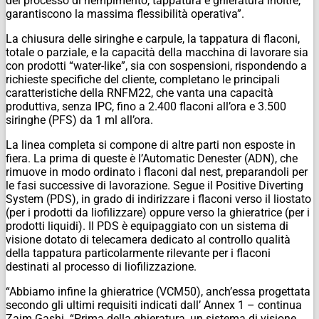
del processo di riempimento, tappatura e ghieratura inoltre,
garantiscono la massima flessibilità operativa”.
La chiusura delle siringhe e carpule, la tappatura di flaconi,
totale o parziale, e la capacità della macchina di lavorare sia
con prodotti “water-like”, sia con sospensioni, rispondendo a
richieste specifiche del cliente, completano le principali
caratteristiche della RNFM22, che vanta una capacità
produttiva, senza IPC, fino a 2.400 flaconi all’ora e 3.500
siringhe (PFS) da 1 ml all’ora.
La linea completa si compone di altre parti non esposte in
fiera. La prima di queste è l’Automatic Denester (ADN), che
rimuove in modo ordinato i flaconi dal nest, preparandoli per
le fasi successive di lavorazione. Segue il Positive Diverting
System (PDS), in grado di indirizzare i flaconi verso il liostato
(per i prodotti da liofilizzare) oppure verso la ghieratrice (per i
prodotti liquidi). Il PDS è equipaggiato con un sistema di
visione dotato di telecamera dedicato al controllo qualità
della tappatura particolarmente rilevante per i flaconi
destinati al processo di liofilizzazione.
“Abbiamo infine la ghieratrice (VCM50), anch’essa progettata
secondo gli ultimi requisiti indicati dall’ Annex 1 – continua
Zaim Gashi. “Prima della ghieratura, un sistema di visione