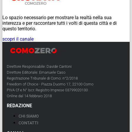
Lo spazio necessario per mostrare la realtà nella sua
interezza e per raccontare tutti i volti di questa città e di
questo territorio.
scopri il canale
Direttore Responsabile: Davide Cantoni
Direttore Editoriale: Emanuele Caso
Registrazione Tribunale di Como: n°2/2018
Freedom of Choice - Piazza Duomo 17, 22100 Como
PIVA Cf e N° Iscr. Registro Imprese 03799020130
Online dal 14 febbraio 2018
REDAZIONE
CHI SIAMO
CONTATTI