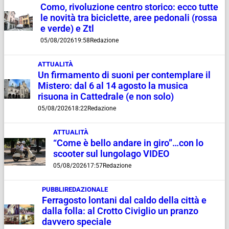
Como, rivoluzione centro storico: ecco tutte
le novità tra biciclette, aree pedonali (rossa
e verde) e Ztl
05/08/2026
19:58
Redazione
ATTUALITÀ
Un firmamento di suoni per contemplare il
Mistero: dal 6 al 14 agosto la musica
risuona in Cattedrale (e non solo)
05/08/2026
18:22
Redazione
ATTUALITÀ
“Come è bello andare in giro”…con lo
scooter sul lungolago VIDEO
05/08/2026
17:57
Redazione
PUBBLIREDAZIONALE
Ferragosto lontani dal caldo della città e
dalla folla: al Crotto Civiglio un pranzo
davvero speciale