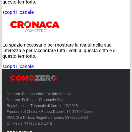
questo territorio.
scopri il canale
Lo spazio necessario per mostrare la realtà nella sua
interezza e per raccontare tutti i volti di questa città e di
questo territorio.
scopri il canale
Direttore Responsabile: Davide Cantoni
Direttore Editoriale: Emanuele Caso
Registrazione Tribunale di Como: n°2/2018
Freedom of Choice - Piazza Duomo 17, 22100 Como
PIVA Cf e N° Iscr. Registro Imprese 03799020130
Online dal 14 febbraio 2018