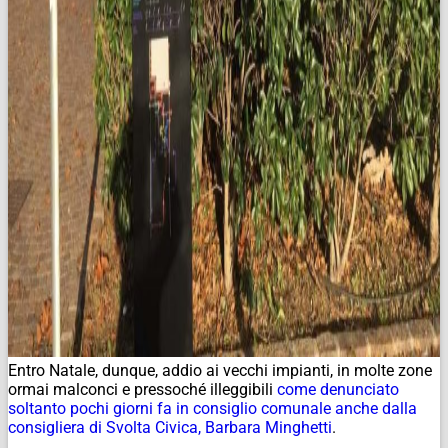
Entro Natale, dunque, addio ai vecchi impianti, in molte zone
ormai malconci e pressoché illeggibili
come denunciato
soltanto pochi giorni fa in consiglio comunale anche dalla
consigliera di Svolta Civica, Barbara Minghetti
.