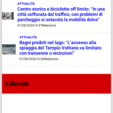
ATTUALITÀ
Centro storico e biciclette off limits: “In una
città soffocata dal traffico, con problemi di
parcheggio si ostacola la mobilità dolce”
07/08/2026
14:37
Redazione
ATTUALITÀ
Bagni proibiti nel lago: “L’accesso alla
spiaggia del Tempio Voltiano va limitato
con transenne o recinzioni”
07/08/2026
14:36
Redazione
Videolab