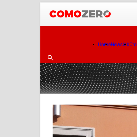
Home
Newslab
Cr