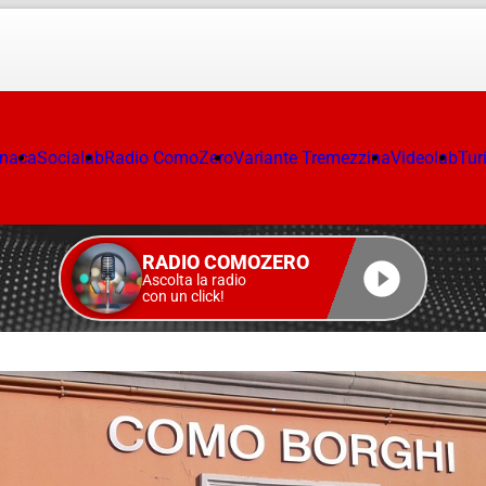
onaca
Socialab
Radio ComoZero
Variante Tremezzina
Videolab
Tur
RADIO COMOZERO
Ascolta la radio
con un click!