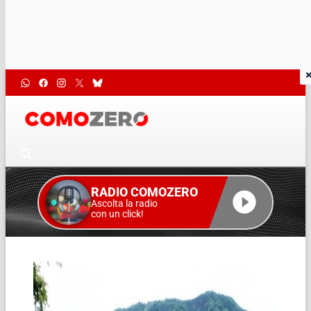
RADIO COMOZERO
Ascolta la radio
con un click!