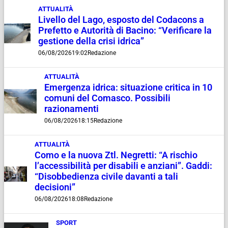
ATTUALITÀ
Livello del Lago, esposto del Codacons a
Prefetto e Autorità di Bacino: “Verificare la
gestione della crisi idrica”
06/08/2026
19:02
Redazione
ATTUALITÀ
Emergenza idrica: situazione critica in 10
comuni del Comasco. Possibili
razionamenti
06/08/2026
18:15
Redazione
ATTUALITÀ
Como e la nuova Ztl. Negretti: “A rischio
l’accessibilità per disabili e anziani”. Gaddi:
“Disobbedienza civile davanti a tali
decisioni”
06/08/2026
18:08
Redazione
SPORT