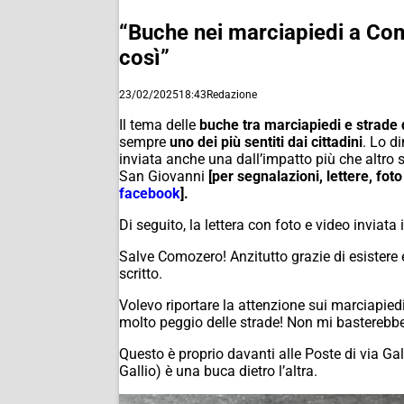
“Buche nei marciapiedi a Como
così”
23/02/2025
18:43
Redazione
Il tema delle
buche tra marciapiedi e strade
sempre
uno dei più sentiti dai cittadini
. Lo d
inviata anche una dall’impatto più che altro si
San Giovanni
[per segnalazioni, lettere, 
facebook
].
Di seguito, la lettera con foto e video inviata
Salve Comozero! Anzitutto grazie di esistere e
scritto.
Volevo riportare la attenzione sui marciapiedi
molto peggio delle strade! Non mi basterebbe
Questo è proprio davanti alle Poste di via Gall
Gallio) è una buca dietro l’altra.