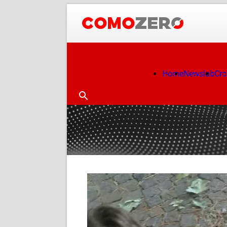
Home
Newslab
Cr