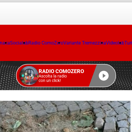
onaca
Socialab
Radio ComoZero
Variante Tremezzina
Videolab
Tur
RADIO COMOZERO
Ascolta la radio
con un click!