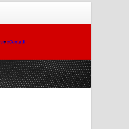
ismo
Contatti