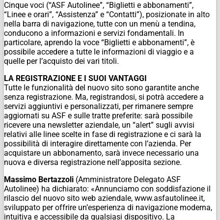
Cinque voci (“ASF Autolinee”, “Biglietti e abbonamenti”,
“Linee e orari”, “Assistenza” e “Contatti”), posizionate in alto
nella barra di navigazione, tutte con un menù a tendina,
conducono a informazioni e servizi fondamentali. In
particolare, aprendo la voce “Biglietti e abbonamenti”, è
possibile accedere a tutte le informazioni di viaggio e a
quelle per l’acquisto dei vari titoli.
LA REGISTRAZIONE E I SUOI VANTAGGI
Tutte le funzionalità del nuovo sito sono garantite anche
senza registrazione. Ma, registrandosi, si potrà accedere a
servizi aggiuntivi e personalizzati, per rimanere sempre
aggiornati su ASF e sulle tratte preferite: sarà possibile
ricevere una newsletter aziendale, un “alert” sugli avvisi
relativi alle linee scelte in fase di registrazione e ci sarà la
possibilità di interagire direttamente con l’azienda. Per
acquistare un abbonamento, sarà invece necessario una
nuova e diversa registrazione nell’apposita sezione.
Massimo Bertazzoli
(Amministratore Delegato ASF
Autolinee) ha dichiarato: «Annunciamo con soddisfazione il
rilascio del nuovo sito web aziendale, www.asfautolinee.it,
sviluppato per offrire un’esperienza di navigazione moderna,
intuitiva e accessibile da qualsiasi dispositivo. La