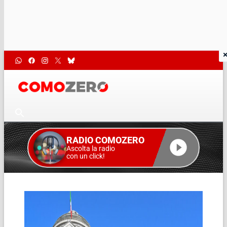
RADIO COMOZERO
Ascolta la radio
con un click!