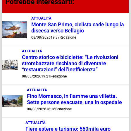
Potrebbe interessarti:
ATTUALITÀ
Monte San Primo, ciclista cade lungo la
discesa verso Bellagio
08/08/2026
19:37
Redazione
ATTUALITÀ
Centro storico e biciclette: “Le rivoluzioni
strombazzate rischiano di diventare
“restaurazioni” dell’inefficienza”
08/08/2026
19:21
Redazione
ATTUALITÀ
Fino Mornasco, in fiamme una villetta.
Sette persone evacuate, una in ospedale
08/08/2026
18:16
Redazione
ATTUALITÀ
Fiere estere e turismo: 560mila euro