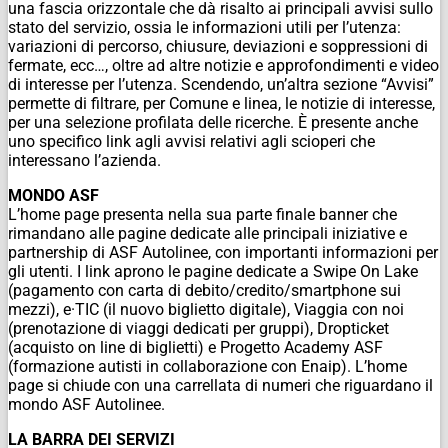
una fascia orizzontale che dà risalto ai principali avvisi sullo
stato del servizio, ossia le informazioni utili per l’utenza:
variazioni di percorso, chiusure, deviazioni e soppressioni di
fermate, ecc…, oltre ad altre notizie e approfondimenti e video
di interesse per l’utenza. Scendendo, un’altra sezione “Avvisi”
permette di filtrare, per Comune e linea, le notizie di interesse,
per una selezione profilata delle ricerche. È presente anche
uno specifico link agli avvisi relativi agli scioperi che
interessano l’azienda.
MONDO ASF
L’home page presenta nella sua parte finale banner che
rimandano alle pagine dedicate alle principali iniziative e
partnership di ASF Autolinee, con importanti informazioni per
gli utenti. I link aprono le pagine dedicate a Swipe On Lake
(pagamento con carta di debito/credito/smartphone sui
mezzi), e·TIC (il nuovo biglietto digitale), Viaggia con noi
(prenotazione di viaggi dedicati per gruppi), Dropticket
(acquisto on line di biglietti) e Progetto Academy ASF
(formazione autisti in collaborazione con Enaip). L’home
page si chiude con una carrellata di numeri che riguardano il
mondo ASF Autolinee.
LA BARRA DEI SERVIZI