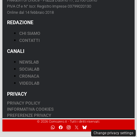
Freedom of Choice - Piazza Duomo 17, 22100 Como
PIVA Cf e N° Iscr. Registro Imprese 03799020130
Online dal 14 febbraio 2018
REDAZIONE
CHI SIAMO
CONTATTI
CANALI
NEWSLAB
SOCIALAB
CRONACA
VIDEOLAB
PRIVACY
PRIVACY POLICY
INFORMATIVA COOKIES
PREFERENZE PRIVACY
© 2026 Comozero.it - Tutti i diritti riservati.
Change privacy settings