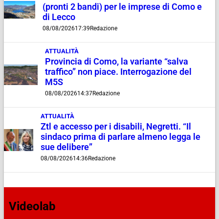
(pronti 2 bandi) per le imprese di Como e
di Lecco
08/08/2026
17:39
Redazione
ATTUALITÀ
Provincia di Como, la variante “salva
traffico” non piace. Interrogazione del
M5S
08/08/2026
14:37
Redazione
ATTUALITÀ
Ztl e accesso per i disabili, Negretti. “Il
sindaco prima di parlare almeno legga le
sue delibere”
08/08/2026
14:36
Redazione
Videolab