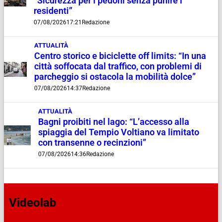
“Sicurezza per i pedoni senza punire i
residenti”
07/08/2026
17:21
Redazione
ATTUALITÀ
Centro storico e biciclette off limits: “In una
città soffocata dal traffico, con problemi di
parcheggio si ostacola la mobilità dolce”
07/08/2026
14:37
Redazione
ATTUALITÀ
Bagni proibiti nel lago: “L’accesso alla
spiaggia del Tempio Voltiano va limitato
con transenne o recinzioni”
07/08/2026
14:36
Redazione
Videolab