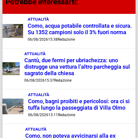
Potrebbe interessarti:
ATTUALITÀ
Como, acqua potabile controllata e sicura.
Su 1352 campioni solo il 3% fuori norma
06/08/2026
15:38
Redazione
ATTUALITÀ
Cantù, due fermi per ubriachezza: uno
distrugge una vettura l’altro parcheggia sul
sagrato della chiesa
06/08/2026
15:37
Redazione
ATTUALITÀ
Como, bagni proibiti e pericolosi: ora ci si
tuffa lungo la passeggiata di Villa Olmo
06/08/2026
13:11
Redazione
ATTUALITÀ
Como, non poteva avvicinarsi alla ex