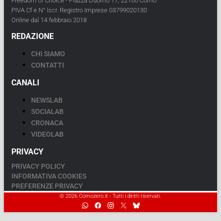
Freedom of Choice - Piazza Duomo 17, 22100 Como
PIVA Cf e N° Iscr. Registro Imprese 03799020130
Online dal 14 febbraio 2018
REDAZIONE
CHI SIAMO
CONTATTI
CANALI
NEWSLAB
SOCIALAB
CRONACA
VIDEOLAB
PRIVACY
PRIVACY POLICY
INFORMATIVA COOKIES
PREFERENZE PRIVACY
© 2026 Comozero.it - Tutti i diritti riservati.