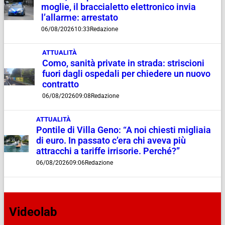
moglie, il braccialetto elettronico invia
l’allarme: arrestato
06/08/2026
10:33
Redazione
ATTUALITÀ
Como, sanità private in strada: striscioni
fuori dagli ospedali per chiedere un nuovo
contratto
06/08/2026
09:08
Redazione
ATTUALITÀ
Pontile di Villa Geno: “A noi chiesti migliaia
di euro. In passato c’era chi aveva più
attracchi a tariffe irrisorie. Perché?”
06/08/2026
09:06
Redazione
Videolab