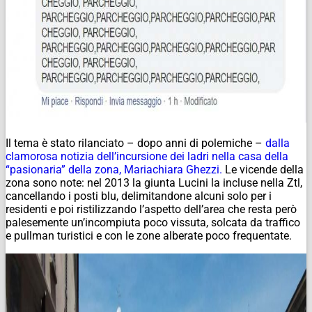
Il tema è stato rilanciato – dopo anni di polemiche –
dalla
clamorosa notizia dell’incursione dei ladri nella casa della
“pasionaria” della zona, Mariachiara Ghezzi.
Le vicende della
zona sono note: nel 2013 la giunta Lucini la incluse nella Ztl,
cancellando i posti blu, delimitandone alcuni solo per i
residenti e poi ristilizzando l’aspetto dell’area che resta però
palesemente un’incompiuta poco vissuta, solcata da traffico
e pullman turistici e con le zone alberate poco frequentate.