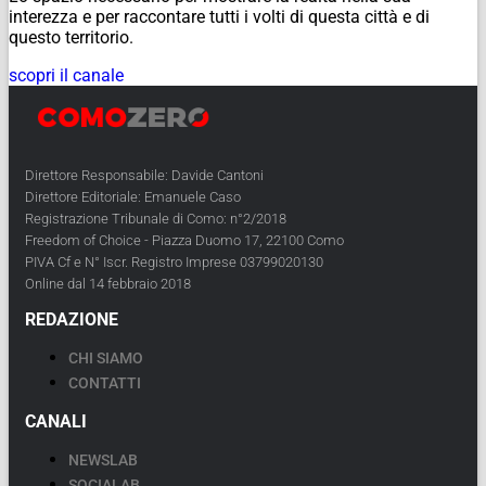
interezza e per raccontare tutti i volti di questa città e di
questo territorio.
scopri il canale
Direttore Responsabile: Davide Cantoni
Direttore Editoriale: Emanuele Caso
Registrazione Tribunale di Como: n°2/2018
Freedom of Choice - Piazza Duomo 17, 22100 Como
PIVA Cf e N° Iscr. Registro Imprese 03799020130
Online dal 14 febbraio 2018
REDAZIONE
CHI SIAMO
CONTATTI
CANALI
NEWSLAB
SOCIALAB