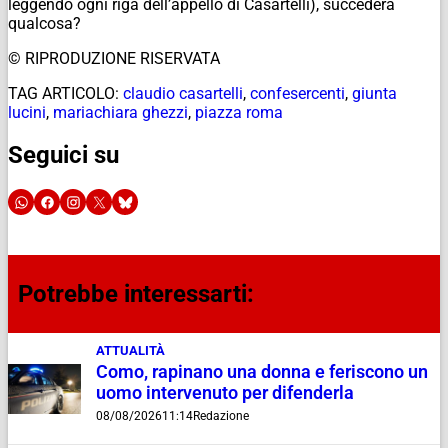
leggendo ogni riga dell’appello di Casartelli), succederà
qualcosa?
© RIPRODUZIONE RISERVATA
TAG ARTICOLO:
claudio casartelli
,
confesercenti
,
giunta
lucini
,
mariachiara ghezzi
,
piazza roma
Seguici su
Potrebbe interessarti:
ATTUALITÀ
Como, rapinano una donna e feriscono un
uomo intervenuto per difenderla
08/08/2026
11:14
Redazione