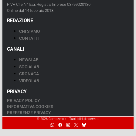
PIVA Cf e N° Iscr. Registro Imprese 03799020130
Online dal 14 febbraio 2018
REDAZIONE
CHI SIAMO
CONTATTI
CANALI
NEWSLAB
SOCIALAB
CRONACA
VIDEOLAB
PRIVACY
PRIVACY POLICY
INFORMATIVA COOKIES
PREFERENZE PRIVACY
© 2026 Comozero.it - Tutti i diritti riservati.