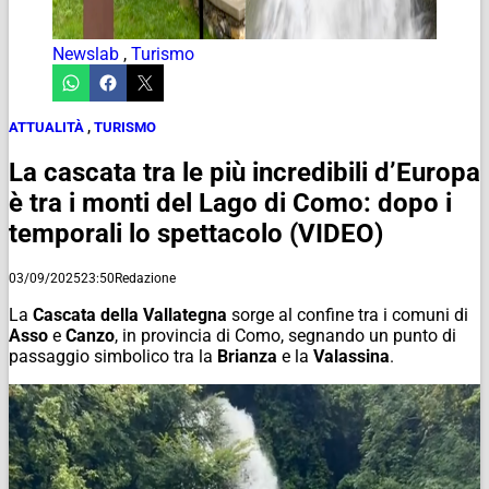
Newslab
,
Turismo
ATTUALITÀ
,
TURISMO
La cascata tra le più incredibili d’Europa
è tra i monti del Lago di Como: dopo i
temporali lo spettacolo (VIDEO)
03/09/2025
23:50
Redazione
La
Cascata della Vallategna
sorge al confine tra i comuni di
Asso
e
Canzo
, in provincia di Como, segnando un punto di
passaggio simbolico tra la
Brianza
e la
Valassina
.