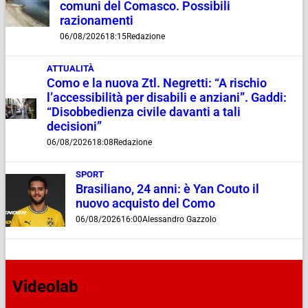
comuni del Comasco. Possibili
razionamenti
06/08/2026
18:15
Redazione
ATTUALITÀ
Como e la nuova Ztl. Negretti: “A rischio
l’accessibilità per disabili e anziani”. Gaddi:
“Disobbedienza civile davanti a tali
decisioni”
06/08/2026
18:08
Redazione
SPORT
Brasiliano, 24 anni: è Yan Couto il
nuovo acquisto del Como
06/08/2026
16:00
Alessandro Gazzolo
Videolab