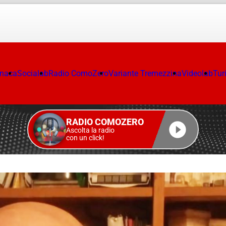
onaca
Socialab
Radio ComoZero
Variante Tremezzina
Videolab
Tur
RADIO COMOZERO
Ascolta la radio
con un click!