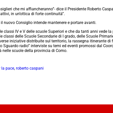
siglieri che mi affiancheranno”- dice il Presidente Roberto Casp
tivi, in un’ottica di forte continuità”.
e il nuovo Consiglio intende mantenere e portare avanti.
le classi IV e V delle scuole Superiori e che da tanti anni vede la
 alle classi delle Scuole Secondarie di I grado, delle Scuole Prima
e iniziative distribuite sul territorio, la rassegna itinerante di f
 lo Sguardo radio” interviste su temi ed eventi promossi dal Co
tà nelle scuole della provincia di Como.
 la pace
,
roberto caspani