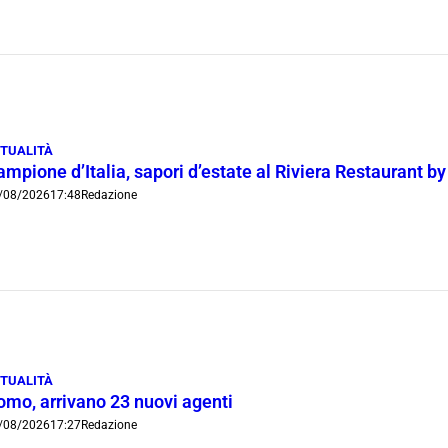
TUALITÀ
mpione d’Italia, sapori d’estate al Riviera Restaurant b
/08/2026
17:48
Redazione
TUALITÀ
omo, arrivano 23 nuovi agenti
/08/2026
17:27
Redazione