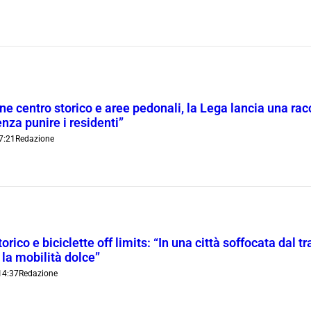
ne centro storico e aree pedonali, la Lega lancia una racc
nza punire i residenti”
7:21
Redazione
orico e biciclette off limits: “In una città soffocata dal t
 la mobilità dolce”
14:37
Redazione