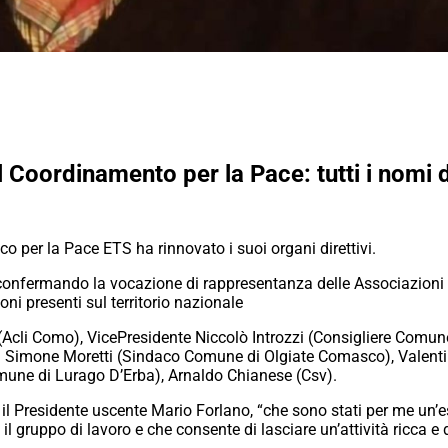
Coordinamento per la Pace: tutti i nomi d
 per la Pace ETS ha rinnovato i suoi organi direttivi.
onfermando la vocazione di rappresentanza delle Associazioni del
ni presenti sul territorio nazionale
 (Acli Como), VicePresidente Niccolò Introzzi (Consigliere Comu
eri Simone Moretti (Sindaco Comune di Olgiate Comasco), Valen
une di Lurago D’Erba), Arnaldo Chianese (Csv).
 il Presidente uscente Mario Forlano, “che sono stati per me un’es
l gruppo di lavoro e che consente di lasciare un’attività ricca e 