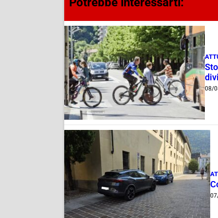
Potrebbe interessarti:
ATT
Sto
div
08/0
AT
Co
07