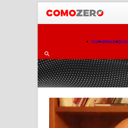
Home
Newslab
Cr