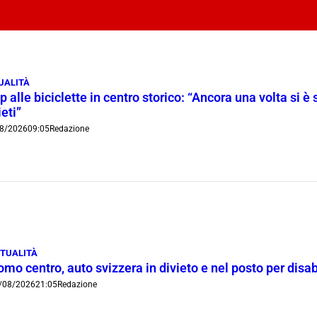
UALITÀ
p alle biciclette in centro storico: “Ancora una volta si è 
ieti”
8/2026
09:05
Redazione
TUALITÀ
mo centro, auto svizzera in divieto e nel posto per disab
/08/2026
21:05
Redazione