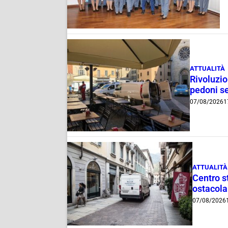
ATTUALITÀ
Rivoluzio
pedoni se
07/08/2026
1
ATTUALITÀ
Centro st
ostacola
07/08/2026