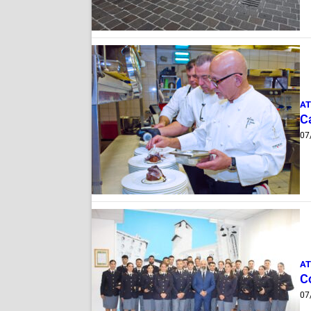
AT
Ca
07
AT
C
07