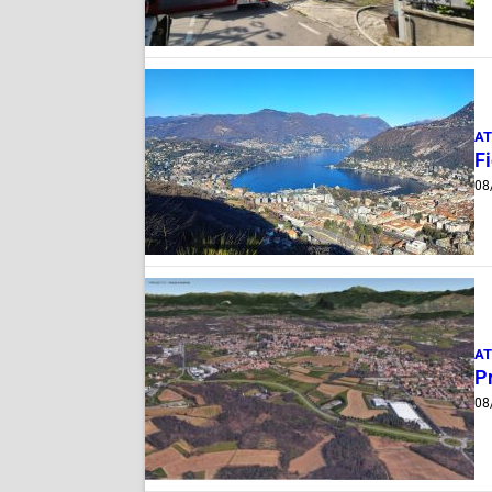
AT
Fi
08
AT
Pr
08