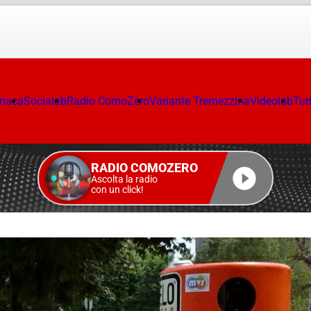
onaca
Socialab
Radio ComoZero
Variante Tremezzina
Videolab
Tur
RADIO COMOZERO
Ascolta la radio
con un click!