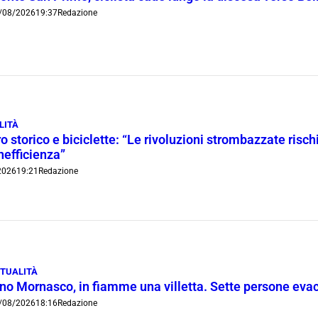
/08/2026
19:37
Redazione
LITÀ
o storico e biciclette: “Le rivoluzioni strombazzate risch
inefficienza”
2026
19:21
Redazione
TUALITÀ
ino Mornasco, in fiamme una villetta. Sette persone eva
/08/2026
18:16
Redazione