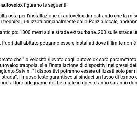
o autovelox
figurano le seguenti:
lla osta per l’installazione di autovelox dimostrando che la misura
u treppiedi, utilizzati principalmente dalla Polizia locale, andran
anticipo: 1000 metri sulle strade extraurbane, 200 sulle strade ur
 Fuori dall’abitato potranno essere installati dove il limite non è
marcato che “la velocità rilevata dagli autovelox sarà parametrata
utovelox trappola, sì all’installazione di dispositivi nei pressi de
unto Salvini, “i dispositivi potranno essere utilizzati solo per ridu
a strada”. Il nuovo testo garantisce ai sindaci un lasso di tempo
i fino al loro adeguamento. Le multe in questo anno saranno dun