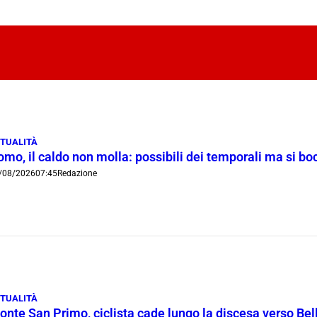
TUALITÀ
omo, il caldo non molla: possibili dei temporali ma si b
/08/2026
07:45
Redazione
TUALITÀ
onte San Primo, ciclista cade lungo la discesa verso Bel