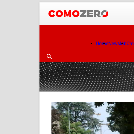
Home
Newslab
Cr