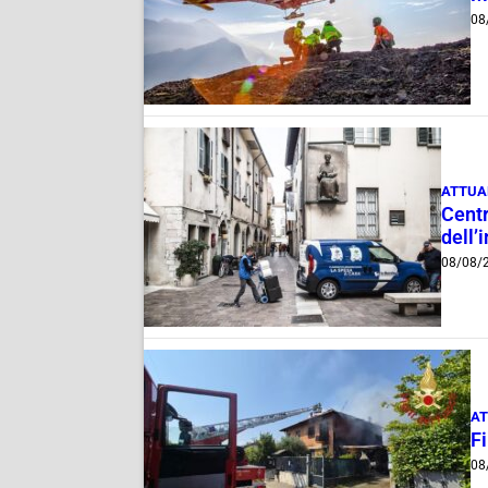
08
ATTUA
Centr
dell’
08/08/
AT
F
08