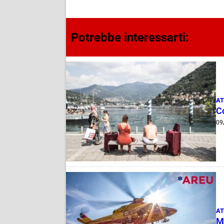
Potrebbe interessarti:
AT
C
09
AT
M