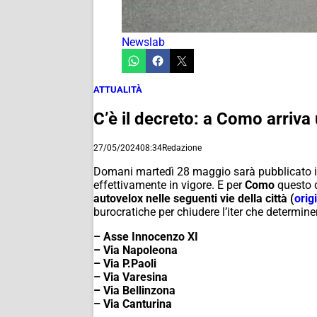
Newslab
ATTUALITÀ
C’è il decreto: a Como arriva 
27/05/2024
08:34
Redazione
Domani martedì 28 maggio sarà pubblicato in 
effettivamente in vigore. E per
Como
questo d
autovelox nelle seguenti vie della città (
orig
burocratiche per chiudere l’iter che determine
– Asse Innocenzo XI
– Via Napoleona
– Via P.Paoli
– Via Varesina
– Via Bellinzona
– Via Canturina