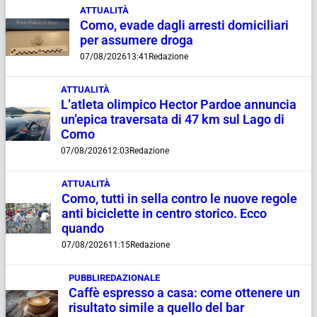
ATTUALITÀ
Como, evade dagli arresti domiciliari
per assumere droga
07/08/2026
13:41
Redazione
ATTUALITÀ
L’atleta olimpico Hector Pardoe annuncia
un’epica traversata di 47 km sul Lago di
Como
07/08/2026
12:03
Redazione
ATTUALITÀ
Como, tutti in sella contro le nuove regole
anti biciclette in centro storico. Ecco
quando
07/08/2026
11:15
Redazione
PUBBLIREDAZIONALE
Caffè espresso a casa: come ottenere un
risultato simile a quello del bar