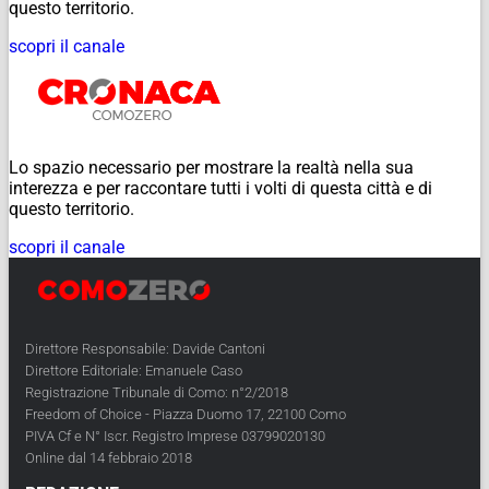
questo territorio.
scopri il canale
Lo spazio necessario per mostrare la realtà nella sua
interezza e per raccontare tutti i volti di questa città e di
questo territorio.
scopri il canale
Direttore Responsabile: Davide Cantoni
Direttore Editoriale: Emanuele Caso
Registrazione Tribunale di Como: n°2/2018
Freedom of Choice - Piazza Duomo 17, 22100 Como
PIVA Cf e N° Iscr. Registro Imprese 03799020130
Online dal 14 febbraio 2018