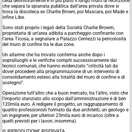
ceda definitivamente e in più punti il lungo muro di recinzione
che separa la spianata pubblica dall’area privata dove si
trova la discoteca ex Charlie Brown, poi Mascara, poi Made e
infine Libe.
Sono stati proprio i legali della Società Charlie Browm,
proprietaria di un’area adibita a parcheggio confinante con
l’area Ticosa, a segnalare a Palazzo Cernezzi la pericolosità
del muro di confine tra le due zone.
Un allarme che ha trovato conferma anche dopo i
sopralluoghi e le verifiche compiti successivamente dai
tecnici comunali, che hanno evidenziato “criticità tali da
dover procedere alla programmazione di un intervento di
consolidamento esteso alla totalità del muro di confine e di
sostegno”.
Operazione tutt’altro che a buon mercato, tra l’altro, visto che
l’importo stanziato allo scopo dall’amministrazione è di ben
120mila euro. A redigere il progetto, un raggruppamento di
quattro professionisti formato da due architetti, un geologo e
un ingegnere, per ulteriori 23mila euro di incarico (oltre a
quelli previsti per i lavori, insomma).
© RIPRODUZIONE RISERVATA