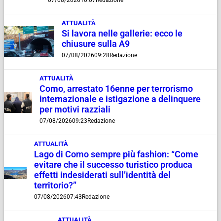
07/08/2026
10:07
Redazione
ATTUALITÀ
Si lavora nelle gallerie: ecco le
chiusure sulla A9
07/08/2026
09:28
Redazione
ATTUALITÀ
Como, arrestato 16enne per terrorismo
internazionale e istigazione a delinquere
per motivi razziali
07/08/2026
09:23
Redazione
ATTUALITÀ
Lago di Como sempre più fashion: “Come
evitare che il successo turistico produca
effetti indesiderati sull’identità del
territorio?”
07/08/2026
07:43
Redazione
ATTUALITÀ