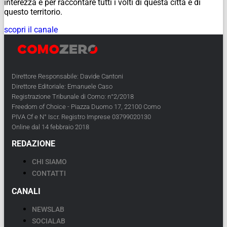
interezza e per raccontare tutti i volti di questa città e di
questo territorio.
scopri il canale
Direttore Responsabile: Davide Cantoni
Direttore Editoriale: Emanuele Caso
Registrazione Tribunale di Como: n°2/2018
Freedom of Choice - Piazza Duomo 17, 22100 Como
PIVA Cf e N° Iscr. Registro Imprese 03799020130
Online dal 14 febbraio 2018
REDAZIONE
CHI SIAMO
CONTATTI
CANALI
NEWSLAB
SOCIALAB