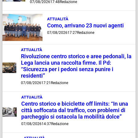
07/08/2026
17:48
Redazione
ATTUALITÀ
Como, arrivano 23 nuovi agenti
07/08/2026
17:27
Redazione
ATTUALITÀ
Rivoluzione centro storico e aree pedonali, la
Lega lancia una raccolta firme. Il Pd:
“Sicurezza per i pedoni senza punire i
residenti”
07/08/2026
17:21
Redazione
ATTUALITÀ
Centro storico e biciclette off limits: “In una
città soffocata dal traffico, con problemi di
parcheggio si ostacola la mobilità dolce”
07/08/2026
14:37
Redazione