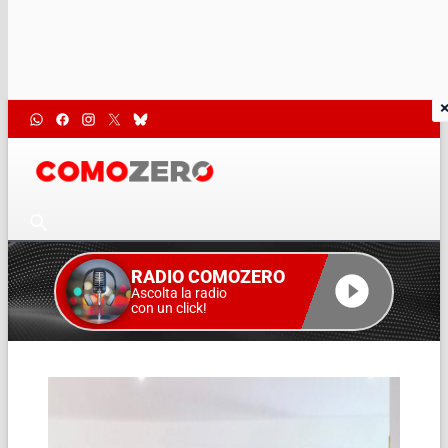
RADIO COMOZERO
Ascolta la radio
con un click!